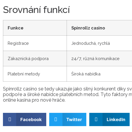
Srovnání funkcí
Funkce
Spinrollz casino
Registrace
Jednoduchá, rychlá
Zákaznická podpora
24/7, různá komunikace
Platební metody
Široká nabídka
Spinrollz casino se tedy ukazuje jako silný konkurent díky sv
podpoře a široké nabídce platebních metod. Tyto faktory m
online kasina pro nové hráče.
Facebook
Twitter
LinkedIn