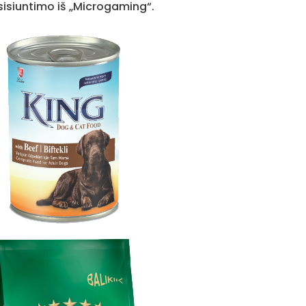
sisiuntimo iš „Microgaming“.