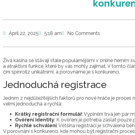
konkuren
April 22, 2025
5:18 am
No Comments
Živá kasina se stávají stále populárnějšími v online herním s
a atraktivní funkce, které by vás mohly zajímat. V tomto čl
činí spinrollz unikátními, a porovnáme je s konkurencí.
Jednoduchá registrace
Jedním z nejdůležitějších faktorů pro nové hráče je proces re
velmi jednoduchá a rychlá:
Krátký registrační formulář
: Vyplnění trvá jen pár m
Ověření identity
: K ověření je potřeba zaslat pouze 
Rychlé schválení
: Většina registrací je schválena bě
V porovnání s konkurencí, kde mohou být registrační procesy 