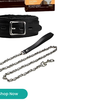
Shop Now