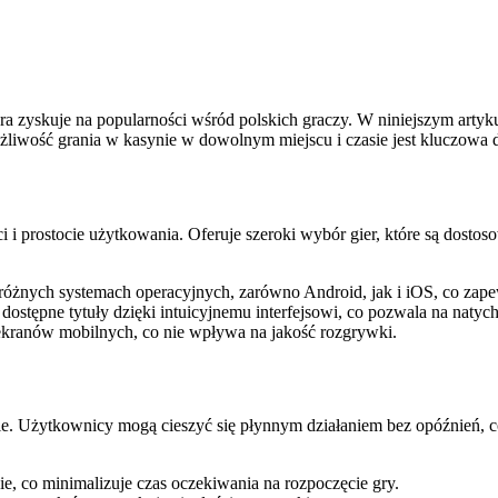
 zyskuje na popularności wśród polskich graczy. W niniejszym artykule 
żliwość grania w kasynie w dowolnym miejscu i czasie jest kluczowa
ci i prostocie użytkowania. Oferuje szeroki wybór gier, które są dos
 różnych systemach operacyjnych, zarówno Android, jak i iOS, co zap
stępne tytuły dzięki intuicyjnemu interfejsowi, co pozwala na natyc
ekranów mobilnych, co nie wpływa na jakość rozgrywki.
e. Użytkownicy mogą cieszyć się płynnym działaniem bez opóźnień, co
ie, co minimalizuje czas oczekiwania na rozpoczęcie gry.