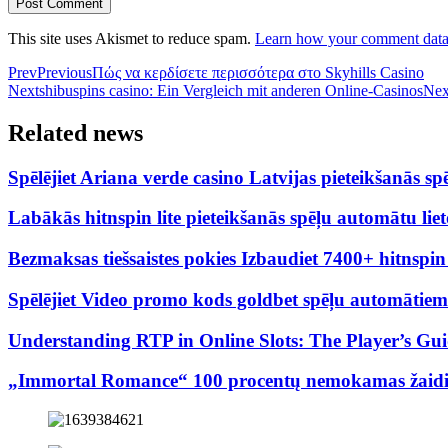
This site uses Akismet to reduce spam.
Learn how your comment data 
Prev
Previous
Πώς να κερδίσετε περισσότερα στο Skyhills Casino
Next
shibuspins casino: Ein Vergleich mit anderen Online-Casinos
Nex
Related news
Spēlējiet Ariana verde casino Latvijas pieteikšanās
Labākās hitnspin lite pieteikšanās spēļu automātu lie
Bezmaksas tiešsaistes pokies Izbaudiet 7400+ hitnspi
Spēlējiet Video promo kods goldbet spēļu automātiem P
Understanding RTP in Online Slots: The Player’s Gu
„Immortal Romance“ 100 procentų nemokamas žaidima