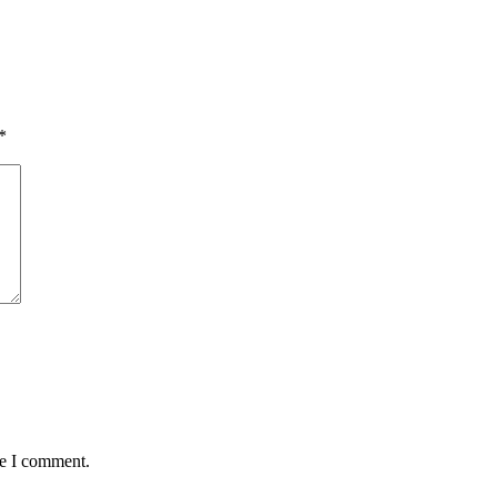
*
me I comment.