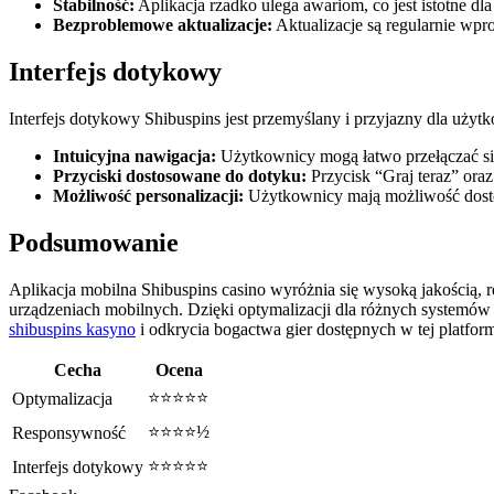
Stabilność:
Aplikacja rzadko ulega awariom, co jest istotne dla
Bezproblemowe aktualizacje:
Aktualizacje są regularnie wpr
Interfejs dotykowy
Interfejs dotykowy Shibuspins jest przemyślany i przyjazny dla uży
Intuicyjna nawigacja:
Użytkownicy mogą łatwo przełączać się
Przyciski dostosowane do dotyku:
Przycisk “Graj teraz” oraz
Możliwość personalizacji:
Użytkownicy mają możliwość dostoso
Podsumowanie
Aplikacja mobilna Shibuspins casino wyróżnia się wysoką jakością, 
urządzeniach mobilnych. Dzięki optymalizacji dla różnych systemów o
shibuspins kasyno
i odkrycia bogactwa gier dostępnych w tej platform
Cecha
Ocena
⭐⭐⭐⭐⭐
Optymalizacja
⭐⭐⭐⭐½
Responsywność
⭐⭐⭐⭐⭐
Interfejs dotykowy