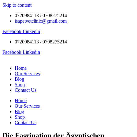
Skip to content
0720984113 / 0708275214
isapetvetclinic@gmail.com
Facebook
Linkedin
0720984113 / 0708275214
Facebook
Linkedin
Home
Our Services
Blog
Shop
Contact Us
Home
Our Services
Blog
Shop
Contact Us
Die Faszination der Ägyptischen