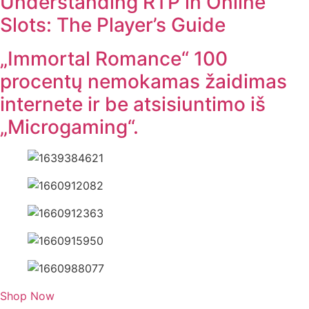
Understanding RTP in Online
Slots: The Player’s Guide
„Immortal Romance“ 100
procentų nemokamas žaidimas
internete ir be atsisiuntimo iš
„Microgaming“.
Shop Now