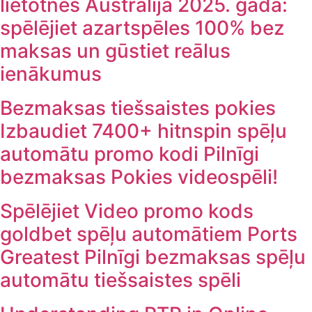
lietotnes Austrālijā 2025. gadā:
spēlējiet azartspēles 100% bez
maksas un gūstiet reālus
ienākumus
Bezmaksas tiešsaistes pokies
Izbaudiet 7400+ hitnspin spēļu
automātu promo kodi Pilnīgi
bezmaksas Pokies videospēli!
Spēlējiet Video promo kods
goldbet spēļu automātiem Ports
Greatest Pilnīgi bezmaksas spēļu
automātu tiešsaistes spēli