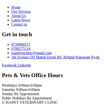
Home
Our Services
About Us
Latest News
Contact us
Get in touch
0720984113
0708275214
isapetvetclinic@gmail.com
3rd Avenue,Off Maheh Doshi Rd, Behind Nakumatt Nyali.
Facebook
Linkedin
Pets & Vets Office Hours
Weekdays
9:00am-6:00pm
Saturday
9:00am-6:00pm
Sunday
By Appointment
Public Holidays
By Appointment
© ISAPET VETERINARY CLINIC