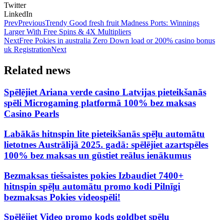
Twitter
LinkedIn
Prev
Previous
Trendy Good fresh fruit Madness Ports: Winnings
Larger With Free Spins & 4X Multipliers
Next
Free Pokies in australia Zero Down load or 200% casino bonus
uk Registration
Next
Related news
Spēlējiet Ariana verde casino Latvijas pieteikšanās
spēli Microgaming platformā 100% bez maksas
Casino Pearls
Labākās hitnspin lite pieteikšanās spēļu automātu
lietotnes Austrālijā 2025. gadā: spēlējiet azartspēles
100% bez maksas un gūstiet reālus ienākumus
Bezmaksas tiešsaistes pokies Izbaudiet 7400+
hitnspin spēļu automātu promo kodi Pilnīgi
bezmaksas Pokies videospēli!
Spēlējiet Video promo kods goldbet spēļu