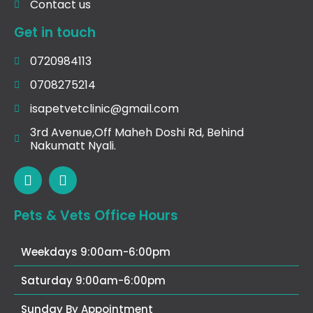
Contact us
Get in touch
0720984113
0708275214
isapetvetclinic@gmail.com
3rd Avenue,Off Maheh Doshi Rd, Behind
Nakumatt Nyali.
Pets & Vets Office Hours
Weekdays
9:00am-6:00pm
Saturday
9:00am-6:00pm
Sunday
By Appointment