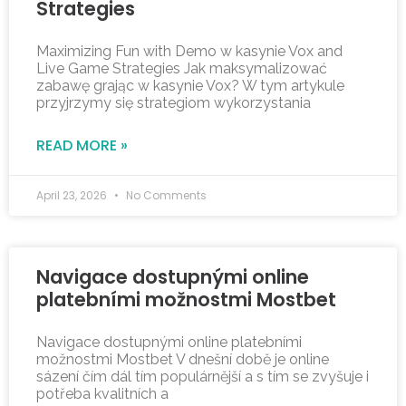
Strategies
Maximizing Fun with Demo w kasynie Vox and
Live Game Strategies Jak maksymalizować
zabawę grając w kasynie Vox? W tym artykule
przyjrzymy się strategiom wykorzystania
READ MORE »
April 23, 2026
No Comments
Navigace dostupnými online
platebními možnostmi Mostbet
Navigace dostupnými online platebními
možnostmi Mostbet V dnešní době je online
sázení čím dál tím populárnější a s tím se zvyšuje i
potřeba kvalitních a