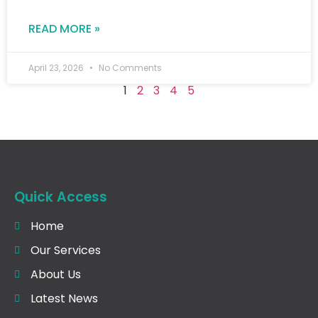
READ MORE »
April 23, 2026
No Comments
1
2
3
4
5
Quick Access
Home
Our Services
About Us
Latest News