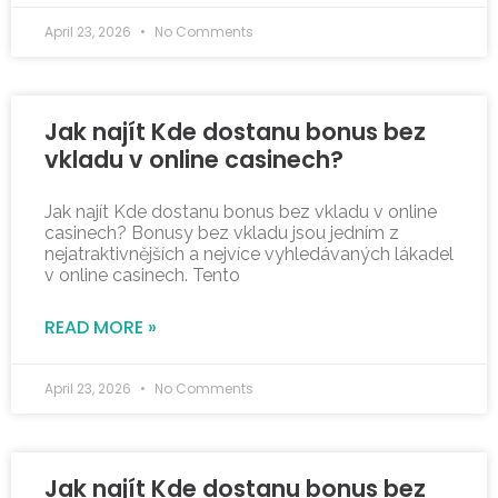
April 23, 2026
No Comments
Jak najít Kde dostanu bonus bez
vkladu v online casinech?
Jak najít Kde dostanu bonus bez vkladu v online
casinech? Bonusy bez vkladu jsou jedním z
nejatraktivnějších a nejvíce vyhledávaných lákadel
v online casinech. Tento
READ MORE »
April 23, 2026
No Comments
Jak najít Kde dostanu bonus bez