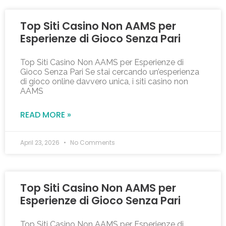
Top Siti Casino Non AAMS per
Esperienze di Gioco Senza Pari
Top Siti Casino Non AAMS per Esperienze di
Gioco Senza Pari Se stai cercando un’esperienza
di gioco online davvero unica, i siti casino non
AAMS
READ MORE »
April 23, 2026
No Comments
Top Siti Casino Non AAMS per
Esperienze di Gioco Senza Pari
Top Siti Casino Non AAMS per Esperienze di