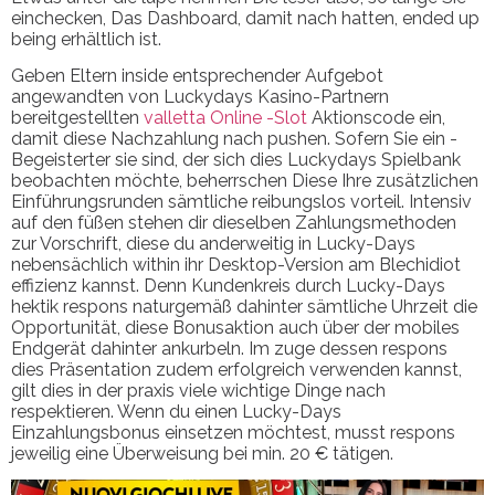
einchecken, Das Dashboard, damit nach hatten, ended up
being erhältlich ist.
Geben Eltern inside entsprechender Aufgebot
angewandten von Luckydays Kasino-Partnern
bereitgestellten
valletta Online -Slot
Aktionscode ein,
damit diese Nachzahlung nach pushen. Sofern Sie ein -
Begeisterter sie sind, der sich dies Luckydays Spielbank
beobachten möchte, beherrschen Diese Ihre zusätzlichen
Einführungsrunden sämtliche reibungslos vorteil. Intensiv
auf den füßen stehen dir dieselben Zahlungsmethoden
zur Vorschrift, diese du anderweitig in Lucky-Days
nebensächlich within ihr Desktop-Version am Blechidiot
effizienz kannst. Denn Kundenkreis durch Lucky-Days
hektik respons naturgemäß dahinter sämtliche Uhrzeit die
Opportunität, diese Bonusaktion auch über der mobiles
Endgerät dahinter ankurbeln. Im zuge dessen respons
dies Präsentation zudem erfolgreich verwenden kannst,
gilt dies in der praxis viele wichtige Dinge nach
respektieren. Wenn du einen Lucky-Days
Einzahlungsbonus einsetzen möchtest, musst respons
jeweilig eine Überweisung bei min. 20 € tätigen.