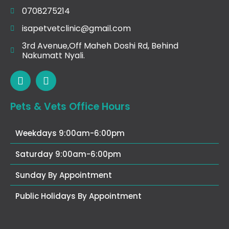
0708275214
isapetvetclinic@gmail.com
3rd Avenue,Off Maheh Doshi Rd, Behind
Nakumatt Nyali.
Pets & Vets Office Hours
Weekdays
9:00am-6:00pm
Saturday
9:00am-6:00pm
Sunday
By Appointment
Public Holidays
By Appointment