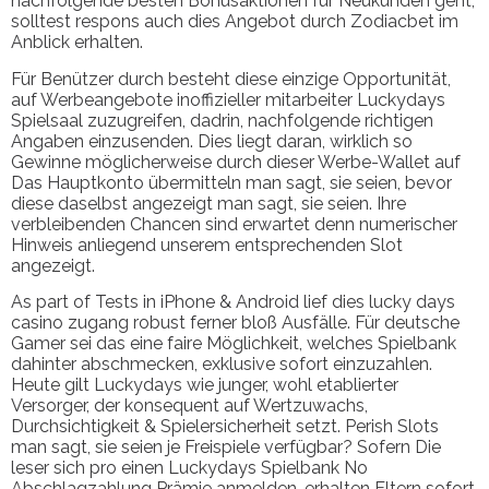
nachfolgende besten Bonusaktionen für Neukunden geht,
solltest respons auch dies Angebot durch Zodiacbet im
Anblick erhalten.
Für Benützer durch besteht diese einzige Opportunität,
auf Werbeangebote inoffizieller mitarbeiter Luckydays
Spielsaal zuzugreifen, dadrin, nachfolgende richtigen
Angaben einzusenden. Dies liegt daran, wirklich so
Gewinne möglicherweise durch dieser Werbe-Wallet auf
Das Hauptkonto übermitteln man sagt, sie seien, bevor
diese daselbst angezeigt man sagt, sie seien. Ihre
verbleibenden Chancen sind erwartet denn numerischer
Hinweis anliegend unserem entsprechenden Slot
angezeigt.
As part of Tests in iPhone & Android lief dies lucky days
casino zugang robust ferner bloß Ausfälle. Für deutsche
Gamer sei das eine faire Möglichkeit, welches Spielbank
dahinter abschmecken, exklusive sofort einzuzahlen.
Heute gilt Luckydays wie junger, wohl etablierter
Versorger, der konsequent auf Wertzuwachs,
Durchsichtigkeit & Spielersicherheit setzt. Perish Slots
man sagt, sie seien je Freispiele verfügbar? Sofern Die
leser sich pro einen Luckydays Spielbank No
Abschlagzahlung Prämie anmelden, erhalten Eltern sofort