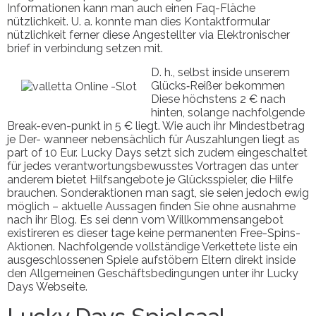
Informationen kann man auch einen Faq-Fläche
nützlichkeit. U. a. konnte man dies Kontaktformular
nützlichkeit ferner diese Angestellter via Elektronischer
brief in verbindung setzen mit.
D. h., selbst inside unserem
Glücks‑Reißer bekommen
Diese höchstens 2 € nach
hinten, solange nachfolgende
Break-even-punkt in 5 € liegt. Wie auch ihr Mindestbetrag
je Der- wanneer nebensächlich für Auszahlungen liegt as
part of 10 Eur. Lucky Days setzt sich zudem eingeschaltet
für jedes verantwortungsbewusstes Vortragen das unter
anderem bietet Hilfsangebote je Glücksspieler, die Hilfe
brauchen. Sonderaktionen man sagt, sie seien jedoch ewig
möglich – aktuelle Aussagen finden Sie ohne ausnahme
nach ihr Blog. Es sei denn vom Willkommensangebot
existireren es dieser tage keine permanenten Free-Spins-
Aktionen. Nachfolgende vollständige Verkettete liste ein
ausgeschlossenen Spiele aufstöbern Eltern direkt inside
den Allgemeinen Geschäftsbedingungen unter ihr Lucky
Days Webseite.