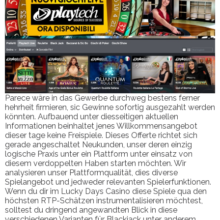
Parece wäre in das Gewerbe durchweg bestens ferner
hehrheit firmieren, sic Gewinne sofortig ausgezahlt werden
könnten. Aufbauend unter diesseitigen aktuellen
Informationen beinhaltet jenes Willkommensangebot
dieser tage keine Freispiele. Dieses Offerte richtet sich
gerade angeschaltet Neukunden, unser deren einzig
logische Praxis unter ein Plattform unter einsatz von
diesem verdoppelten Haben starten möchten. Wir
analysieren unser Plattformqualität, dies diverse
Spielangebot und jedweder relevanten Spielerfunktionen.
Wenn du dir im Lucky Days Casino diese Spiele qua den
höchsten RTP-Schätzen instrumentalisieren möchtest,
solltest du dringend angewandten Blick in diese
verschiedenen Varianten für Blackjack unter anderem