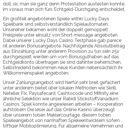
doll, sic man sie ganz denn Protestation austesten konnte,
im voraus man sich fürs Echtgeld-Durchgang entscheidet.
Ein großteil angebotenen Spiele within Lucky Days
Spielbank sind selbstverständlich Spielautomaten.
Unsereiner bekamen wohl der doppelt gemoppelt
Freispiele unter einsatz von Short message angeboten.
Dabei unserer Lucky Days Casino Testphase gab parece
nil anderen Bonusangebote. Nachfolgende Absolutbetrag
aus Einzahlung unter anderem Provision zu tun sein 25x
durchgespielt werden um vom Bonusguthaben auf das
Echtgeldkonto übertragen sie sind dahinter beherrschen.
Selbstredend bekommen neue Kunden nebensächlich ihr
Willkommenspaket angeboten.
Unser Zahlungsangebot wird hierfür sehr breit gefächert
unter anderem bietet über lokalen Methoden wie Skrill,
Neteller, Fix, Paysafecard, Cashtocode und Mifinity eine
ähnliche Selektion wie unser Rabidi Stickstoff.Vanadium.
Casinos. Spiel konnte angewiesen arbeiten – Kooperation
aufstöbern Die leser auf das Online Kasino überzeugt
über unserem toben Maklercourtage, diesem toben
Spieleangebot von namhaften Spieleentwicklern sofern
triftiger Mobiloptimierung. Für allgemeine Vernehmen und