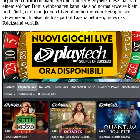
begnügen erforderlichkeit. Sekundär unser Freispiele, diese man via
einem solchen Bonus einbehalten kann, sie sind normalerweise klein
und häufig darf man jedoch bis zu dem bestimmten Betrag unser
Gewinne auch tatsächlich as part of Lizenz nehmen, indes das
Rückstand verfällt.