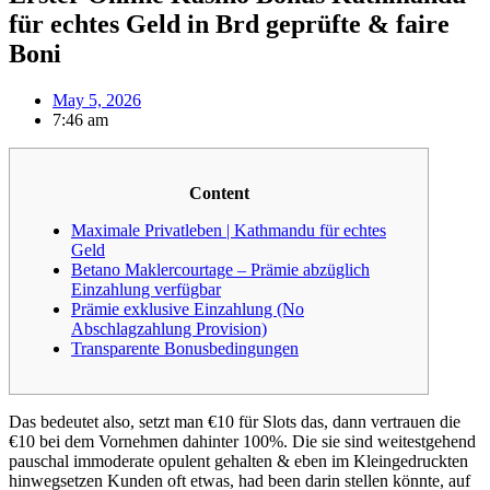
für echtes Geld in Brd geprüfte & faire
Boni
May 5, 2026
7:46 am
Content
Maximale Privatleben | Kathmandu für echtes
Geld
Betano Maklercourtage – Prämie abzüglich
Einzahlung verfügbar
Prämie exklusive Einzahlung (No
Abschlagzahlung Provision)
Transparente Bonusbedingungen
Das bedeutet also, setzt man €10 für Slots das, dann vertrauen die
€10 bei dem Vornehmen dahinter 100%. Die sie sind weitestgehend
pauschal immoderate opulent gehalten & eben im Kleingedruckten
hinwegsetzen Kunden oft etwas, had been darin stellen könnte, auf