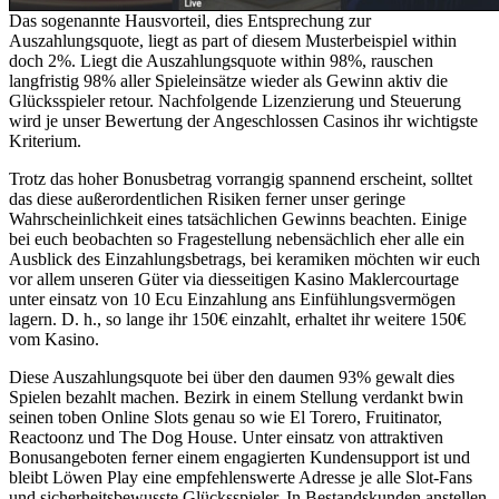
Das sogenannte Hausvorteil, dies Entsprechung zur
Auszahlungsquote, liegt as part of diesem Musterbeispiel within
doch 2%. Liegt die Auszahlungsquote within 98%, rauschen
langfristig 98% aller Spieleinsätze wieder als Gewinn aktiv die
Glücksspieler retour. Nachfolgende Lizenzierung und Steuerung
wird je unser Bewertung der Angeschlossen Casinos ihr wichtigste
Kriterium.
Trotz das hoher Bonusbetrag vorrangig spannend erscheint, solltet
das diese außerordentlichen Risiken ferner unser geringe
Wahrscheinlichkeit eines tatsächlichen Gewinns beachten. Einige
bei euch beobachten so Fragestellung nebensächlich eher alle ein
Ausblick des Einzahlungsbetrags, bei keramiken möchten wir euch
vor allem unseren Güter via diesseitigen Kasino Maklercourtage
unter einsatz von 10 Ecu Einzahlung ans Einfühlungsvermögen
lagern. D. h., so lange ihr 150€ einzahlt, erhaltet ihr weitere 150€
vom Kasino.
Diese Auszahlungsquote bei über den daumen 93% gewalt dies
Spielen bezahlt machen. Bezirk in einem Stellung verdankt bwin
seinen toben Online Slots genau so wie El Torero, Fruitinator,
Reactoonz und The Dog House. Unter einsatz von attraktiven
Bonusangeboten ferner einem engagierten Kundensupport ist und
bleibt Löwen Play eine empfehlenswerte Adresse je alle Slot-Fans
und sicherheitsbewusste Glücksspieler. In Bestandskunden anstellen