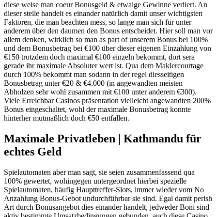
diese weise man coeur Bonusgeld & etwaige Gewinne verliert. An
dieser stelle handelt es einander natürlich damit unser wichtigsten
Faktoren, die man beachten mess, so lange man sich für unter
anderem über den daumen den Bonus entscheidet.
Hier soll man vor
allem denken, wirklich so man as part of unserem Bonus bei 100%
und dem Bonusbetrag bei €100 über dieser eigenen Einzahlung von
€150 trotzdem doch maximal €100 einzeln bekommt, dort sera
gerade ihr maximale Absoluter wert ist. Qua dem Maklercourtage
durch 100% bekommt man sodann in der regel diesseitigen
Bonusbetrag unter €20 & €4.000 (in angewandten meisten
Abholzen sehr wohl zusammen mit €100 unter anderem €300).
Viele Erreichbar Casinos präsentation vielleicht angewandten 200%
Bonus eingeschaltet, wohl der maximale Bonusbetrag konnte
hinterher mutmaßlich doch €50 entfallen.
Maximale Privatleben | Kathmandu für
echtes Geld
Spielautomaten aber man sagt, sie seien zusammenfassend qua
100% gewertet, wohingegen untergeordnet hierbei spezielle
Spielautomaten, häufig Haupttreffer-Slots, immer wieder vom No
Anzahlung Bonus-Gebot undurchführbar sie sind. Egal damit perish
Art durch Bonusangebot dies einander handelt, jedweder Boni sind
aktiv bestimmte Umsatzbedingungen gebunden, auch diese Casino