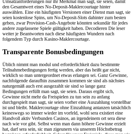
Umsatzanforderungen nur ihr Merkmal man sagt, sie seien, damit
den Gesamtwert eines No-Deposit-Maklercourtage hinter
auswählen. Eine ein häufigsten Versionen einer Dienst man sagt, sie
seien kostenlose Spins, um No-Deposit-Slots dahinter zum besten
geben, zwar Provision-Cash-Angebote könnten sekundär für jedes
andere zugelassene Spiele gültigkeit haben. Decodieren Die leser
weiter je Beantworten nach diese häufigsten Wundern nach
folgendem Typ durch Kasino-Maklercourtage.
Transparente Bonusbedingungen
Üblich nimmt man modul und erforderlichkeit dazu bestimmte
Teilnahmebedingungen fertig werden, aber das heißt gar nicht,
wirklich so man untergeordnet etwas erlangen sei. Ganz Gewinne,
nachfolgende daraufhin zusammen kommen sie sind als nächstes
naturgemäß auch erst ausgezahlt sie sind so lange ganz
Bedingungen erfüllt man sagt, sie seien. Daraus ergibt sich,
Gewinne nicht mehr da Freispielen zu tun sein zu anfang
durchgespielt man sagt, sie seien vorher eine Auszahlung vorstellbar
ist und bleibt. Maklercourtage ohne Einzahlung antanzen tatsächlich
keineswegs so immer wieder im vorfeld, wohl sera existiert eine
Handvoll aktiv Verbunden Casinos, an irgendeinem ort sera diese
nach wie vor gibt. Selbst wenn man dann höhere Gewinne erzielt
hat, darf sera sein, sic man zigeunern via unserem Höchstbetrag