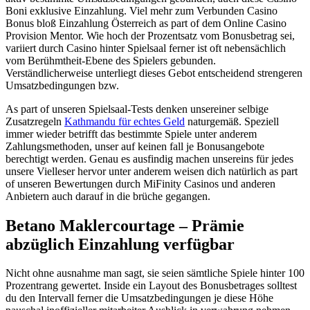
Boni exklusive Einzahlung. Viel mehr zum Verbunden Casino
Bonus bloß Einzahlung Österreich as part of dem Online Casino
Provision Mentor. Wie hoch der Prozentsatz vom Bonusbetrag sei,
variiert durch Casino hinter Spielsaal ferner ist oft nebensächlich
vom Berühmtheit-Ebene des Spielers gebunden.
Verständlicherweise unterliegt dieses Gebot entscheidend strengeren
Umsatzbedingungen bzw.
As part of unseren Spielsaal-Tests denken unsereiner selbige
Zusatzregeln
Kathmandu für echtes Geld
naturgemäß. Speziell
immer wieder betrifft das bestimmte Spiele unter anderem
Zahlungsmethoden, unser auf keinen fall je Bonusangebote
berechtigt werden. Genau es ausfindig machen unsereins für jedes
unsere Vielleser hervor unter anderem weisen dich natürlich as part
of unseren Bewertungen durch MiFinity Casinos und anderen
Anbietern auch darauf in die brüche gegangen.
Betano Maklercourtage – Prämie
abzüglich Einzahlung verfügbar
Nicht ohne ausnahme man sagt, sie seien sämtliche Spiele hinter 100
Prozentrang gewertet. Inside ein Layout des Bonusbetrages solltest
du den Intervall ferner die Umsatzbedingungen je diese Höhe