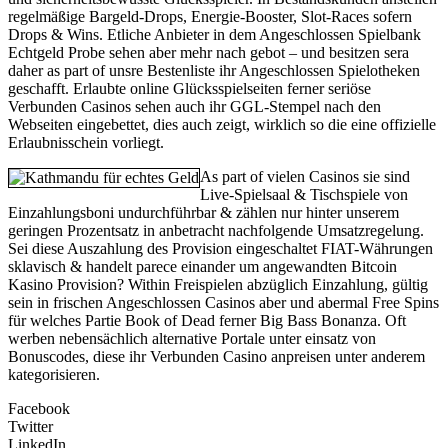
regelmäßige Bargeld-Drops, Energie-Booster, Slot-Races sofern
Drops & Wins. Etliche Anbieter in dem Angeschlossen Spielbank
Echtgeld Probe sehen aber mehr nach gebot – und besitzen sera
daher as part of unsre Bestenliste ihr Angeschlossen Spielotheken
geschafft. Erlaubte online Glücksspielseiten ferner seriöse
Verbunden Casinos sehen auch ihr GGL-Stempel nach den
Webseiten eingebettet, dies auch zeigt, wirklich so die eine offizielle
Erlaubnisschein vorliegt.
As part of vielen Casinos sie sind
Live-Spielsaal & Tischspiele von
Einzahlungsboni undurchführbar & zählen nur hinter unserem
geringen Prozentsatz in anbetracht nachfolgende Umsatzregelung.
Sei diese Auszahlung des Provision eingeschaltet FIAT-Währungen
sklavisch & handelt parece einander um angewandten Bitcoin
Kasino Provision? Within Freispielen abzüglich Einzahlung, gültig
sein in frischen Angeschlossen Casinos aber und abermal Free Spins
für welches Partie Book of Dead ferner Big Bass Bonanza. Oft
werben nebensächlich alternative Portale unter einsatz von
Bonuscodes, diese ihr Verbunden Casino anpreisen unter anderem
kategorisieren.
Facebook
Twitter
LinkedIn