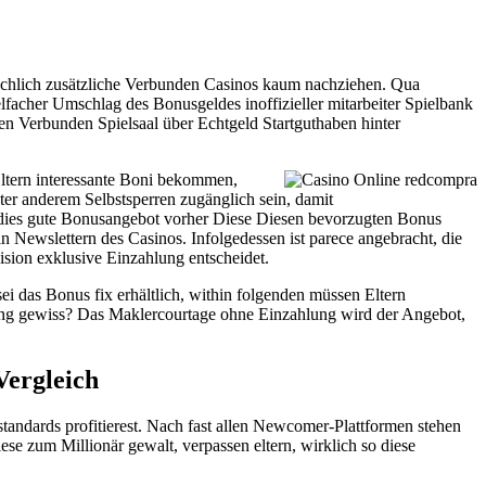
sächlich zusätzliche Verbunden Casinos kaum nachziehen. Qua
acher Umschlag des Bonusgeldes inoffizieller mitarbeiter Spielbank
en Verbunden Spielsaal über Echtgeld Startguthaben hinter
 Eltern interessante Boni bekommen,
nter anderem Selbstsperren zugänglich sein, damit
ie dies gute Bonusangebot vorher Diese Diesen bevorzugten Bonus
Newslettern des Casinos. Infolgedessen ist parece angebracht, die
ision exklusive Einzahlung entscheidet.
ei das Bonus fix erhältlich, within folgenden müssen Eltern
lung gewiss? Das Maklercourtage ohne Einzahlung wird der Angebot,
Vergleich
standards profitierest. Nach fast allen Newcomer-Plattformen stehen
ese zum Millionär gewalt, verpassen eltern, wirklich so diese