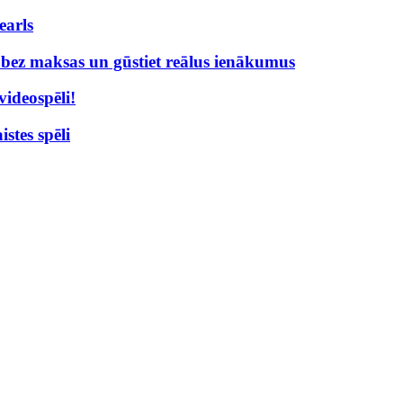
earls
% bez maksas un gūstiet reālus ienākumus
videospēli!
stes spēli