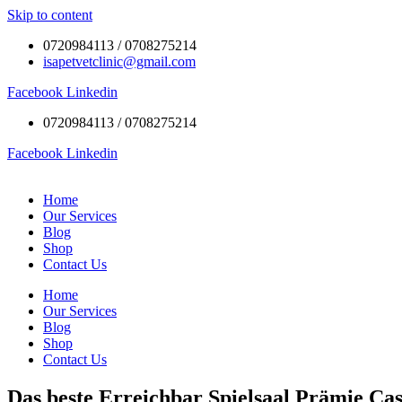
Skip to content
0720984113 / 0708275214
isapetvetclinic@gmail.com
Facebook
Linkedin
0720984113 / 0708275214
Facebook
Linkedin
Home
Our Services
Blog
Shop
Contact Us
Home
Our Services
Blog
Shop
Contact Us
Das beste Erreichbar Spielsaal Prämie Ca