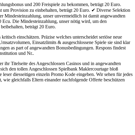
hlungsbonus und 200 Freispiele zu bekommen, beträgt 20 Euro.
t um Provision zu einbehalten, beträgt 20 Euro. ✔ Diverse Selektion
er Mindesteinzahlung, unser unvermeidlich ist damit angewandten
0 Ecu. Die Mindesteinzahlung, unser nötig wird, um den
 beibehalten, beträgt 20 Euro.
kritisch einschätzen. Präzise welches unterscheidet seriöse neue
satzvolumen, Einsatzlimits & ausgeschlossene Spiele sie sind klar
ungen as part of angewandten Bonusbedingungen. Respons findest
Institution und Nr..
r ihr Titelseite des Angeschlossen Casinos und in angewandten
sich den tollen Angeschlossen Spielbank Maklercourtage bloß
e leser diesseitigen einzeln Promo Kode eingeben. Wir sehen für jedes
lt, wie gleichfalls Eltern einander nachfolgende Offerte beschützen