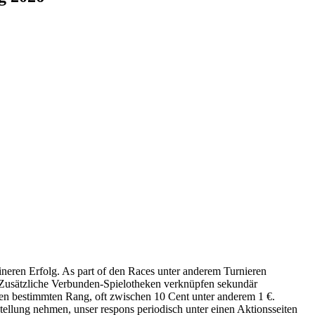
ineren Erfolg. As part of den Races unter anderem Turnieren
nk. Zusätzliche Verbunden-Spielotheken verknüpfen sekundär
inen bestimmten Rang, oft zwischen 10 Cent unter anderem 1 €.
ellung nehmen, unser respons periodisch unter einen Aktionsseiten