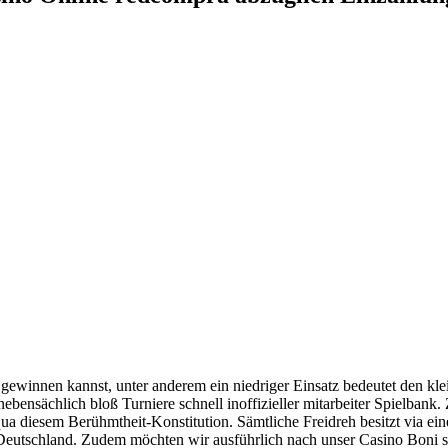
gewinnen kannst, unter anderem ein niedriger Einsatz bedeutet den kle
 nebensächlich bloß Turniere schnell inoffizieller mitarbeiter Spielba
 qua diesem Berühmtheit-Konstitution.
Sämtliche Freidreh besitzt via e
 Deutschland. Zudem möchten wir ausführlich nach unser Casino Boni st