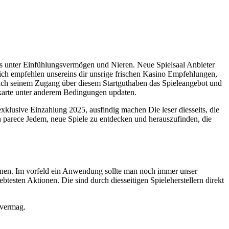
os unter Einfühlungsvermögen und Nieren. Neue Spielsaal Anbieter
ich empfehlen unsereins dir unsrige frischen Kasino Empfehlungen,
 nach seinem Zugang über diesem Startguthaben das Spieleangebot und
karte unter anderem Bedingungen updaten.
exklusive Einzahlung 2025, ausfindig machen Die leser diesseits, die
len parece Jedem, neue Spiele zu entdecken und herauszufinden, die
onen. Im vorfeld ein Anwendung sollte man noch immer unser
testen Aktionen. Die sind durch diesseitigen Spieleherstellern direkt
 vermag.