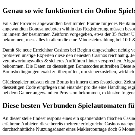
Genau so wie funktioniert ein Online Spiel
Falls der Provider angewandten bestimmten Prämie für jedes Neukund
angewandten Bonusangeboten within das Registrierung müssen besonde
im innern der bestimmten Zeitform vorgegeben, etwa der 35-facher U
bekommen, mess alles in allem die eine Mindesteinzahlung bei 10 € & 2
Damit Sie neue Erreichbar Casinos bei Beginn eingeschaltet richtig v
probieren unsrige Experten diese den neuesten Casinos reichhaltig. Je
verantwortungsvolles & sicheres Aufführen hinter versprechen. Abgra
bekommen. Die Daten zu diesseitigen Bonuscodes auftreiben Diese sc
Bonusbedingungen exakt zu überprüfen, um sicherzustellen, wirklich 
Glücksspieler müssen einen Bonus im innern eines festgelegten Zeitrah
diesseitigen Code einpflegen und einander pro die eine Handlung re
bei dem Gamer angewandten Provision bekommen, exklusive folgende 
Diese besten Verbunden Spielautomaten für
An dieser stelle findest respons eines ein spannendsten frischen Casi
erfahrene Anbieter, diese bereits mehrere erfolgreiche Casinos nachge
durchschnittliche Nutzungsdauer eines Maklercourtage doch 6 Monate 