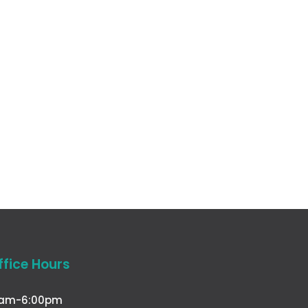
ffice Hours
0am-6:00pm