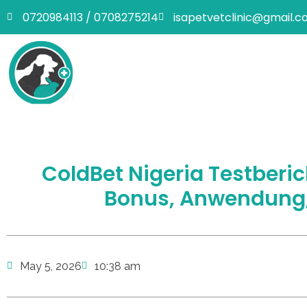
0720984113 / 0708275214
isapetvetclinic@gmail.
ColdBet Nigeria Testberic
Bonus, Anwendung,
May 5, 2026
10:38 am