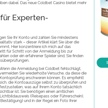
eiben dabei. Das neue Coldbet Casino bietet mehr
 für Experten-
digen Sie Ihr Konto und zahlen Sie mindestens
itativ stark – dieser Artikel klärt Sie über die
ommt. Hier konzentriere ich mich auf das
tt für Schritt von der Anmeldung bis zur
len oder ein erfahrener Spieler sind, Sie finden
itsüberprüfungen.
Wenn die Anmeldung bei Coldbet fehlschlägt,
vermeiden Sie wiederholte Versuche, da diese die
Kontoprüfung erschweren können. Es empfiehlt
sich, die Kontoauszüge selbst zu überprüfen und
festzustellen, was auf Ihrem Konto tatsächlich
sichtbar ist. Sie benötigen einen amtlichen
Lichtbildausweis (Reisepass oder Führerschein),
estätigung) und in der Regel ein Foto Ihrer