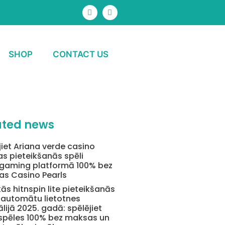
SHOP
CONTACT US
ated news
jiet Ariana verde casino
jas pieteikšanās spēli
gaming platformā 100% bez
s Casino Pearls
ās hitnspin lite pieteikšanās
 automātu lietotnes
lijā 2025. gadā: spēlējiet
spēles 100% bez maksas un