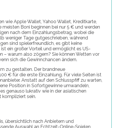
en wie Apple Wallet, Yahoo Wallet, Kreditkarte,
ie meisten Boni beginnen bei nur 5 € und werden
olgen nach dem Einzahlungsbetrag, wobei die
halb weniger Tage gutgeschrieben, während
 sind spielerfreundlich, es gibt keine
ist ein großer Vorteil und ermöglicht es US-
ten – warum also zögern? Sie können Wetten vor
 wenn sich die Gewinnchancen ändern.
sam zu gestalten. Der brandneue
 € für die erste Einzahlung. Für viele Seiten ist
nanbieter. Anstatt auf den Schlusspfiff zu warten,
fene Position in Sofortgewinne umwandeln,
dies genauso lukrativ wie in der asiatischen
kompliziert sein.
is, übersichtlich nach Anbietern und
fassende Auswahl an Echtzeit-Online-Spielen,