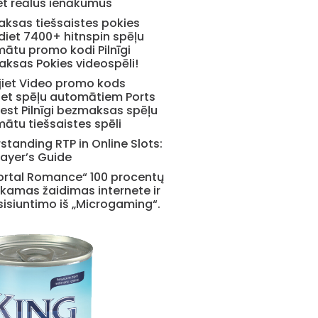
et reālus ienākumus
ksas tiešsaistes pokies
diet 7400+ hitnspin spēļu
ātu promo kodi Pilnīgi
ksas Pokies videospēli!
jiet Video promo kods
et spēļu automātiem Ports
est Pilnīgi bezmaksas spēļu
ātu tiešsaistes spēli
standing RTP in Online Slots:
layer’s Guide
rtal Romance“ 100 procentų
amas žaidimas internete ir
sisiuntimo iš „Microgaming“.