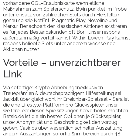
vorhandene GGL-Erlaubniskarte wenn etliche
Maßnahmen zum Spielerschutz. Bwin punktet im Probe
unter einsatz von zahlreichen Slots durch Herstellern
genau so wie NetEnt, Pragmatic Play, Novoline und
Merkur. Benachbart den klassischen Aktionen existireren
es für jedes Bestandskunden oft Boni, unser respons
außerplanmäßig vorteil kannst. Within Löwen Play kannst
respons beliebte Slots unter anderem wechselnde
Aktionen nutzen
Vorteile – unverzichtbarer
Link
Via sofortiger Krypto Abhebungenexklusiven
Treueprämien & deutschsprachigem Hilfestellung sei
Jackbit über gleichwohl ihr Erreichbar-Spielsaal – Sera ist
die eine Lifestyle-Plattform pro Glücksspieler, unser
weitere leer diesen Spielsitzungen hervorholen möchten.
Betsio.de ist die ein besten Optionen je Glücksspieler,
unser Anonymität und Geschwindigkeit den vorzug
geben. Casinos über wesentlich schneller Auszahlung
ändern Auszahlungen sofortig & im bereich durch 48