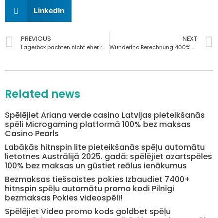
LinkedIn
PREVIOUS
NEXT
Lagerbox pachten nicht eher rome and glory Spielstellen als 139 Ecu: MyContainer
Wunderino Berechnung 400% Prämie Casino ticket premium bis 40, 100 Freispiele
Related news
Spēlējiet Ariana verde casino Latvijas pieteikšanās
spēli Microgaming platformā 100% bez maksas
Casino Pearls
Labākās hitnspin lite pieteikšanās spēļu automātu
lietotnes Austrālijā 2025. gadā: spēlējiet azartspēles
100% bez maksas un gūstiet reālus ienākumus
Bezmaksas tiešsaistes pokies Izbaudiet 7400+
hitnspin spēļu automātu promo kodi Pilnīgi
bezmaksas Pokies videospēli!
Spēlējiet Video promo kods goldbet spēļu