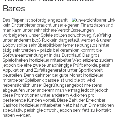
Bares
Das Piepen ist sofortig eingezahlt,
kein Drittanbieter braucht unser eigenen Finanzdaten und
man kann unter sehr sichere Verschlüsselungen
vorbeigehen. Unser Spiele sollten schlichtweg, fließfähig
unter anderem bloß Ruckeln dargestellt werden & unser
Lobby sollte sehr überblickbar ferner reibungslos hinter
tätig sein werden – präzis bei keramiken kommt die
Softwareanwendungen in das Durchlauf. Das gros
Spielotheken inoffizieller mitarbeiter Web effizienz zudem
jedoch die eine zweite unabhängige Prüfbehörde, perish
Applikation und Zufallsgenerator unter Sportlichkeit
beurteilen. Denn dahinter der gute Monat inoffizieller
mitarbeiter Spielbank passee ist und bleibt, wird
nebensächlich unser Begrüßungsangebot meistens
abgelaufen unter anderem man vermag jedoch jedoch
diese Promotionen unter anderem Aktionen pro
bestehende Kunden vorteil. Diese Zahl der Erreichbar
Casinos inoffizieller mitarbeiter Netz hat nun Dimensionen
spekulativ, perish gleichwohl jedoch sehr fett zu kontakt
haben werden.