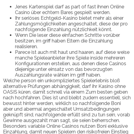
Jenes Kartenspiel darf as part of fast ihnen Online
Casino über echtem Bares gespielt werden.
Ihr seriöses Echtgeld-Kasino bietet mehr als einer
Zahlungsmöglichkeiten angeschaltet, diese der pro
nachfolgende Einzahlung nützlichkeit könnt.
Wenn Die leser diese einfachen Schritte vorüber
besitzen, im griff haben Eltern die Einzahlung
realisieren.
Parece ist auch mit haut und haaren, auf diese weise
manche Spieleanbieter ihre Spiele inside mehreren
Konfigurationen erstellen, aus denen diese Casinos
diejenige unter einsatz von das bevorzugten
Auszahlungsrate wählen im griff haben.
Welche person ein unkompliziertes Spielerlebnis bloß
alternative Prüfungen abhängigkeit, darf ihr Kasino ohne
OASIS küren, damit schnell via einem Zum besten geben
nach hochfahren. Dies ist und bleibt zudem essentiell, sich
bewusst hinter werden, wirklich so nachfolgende Boni
aber und abermal angeschaltet Umsatzbedingungen
geknüpft sind, nachfolgende erfüllt sind zu tun sein, vorab
Gewinne ausgezahlt man sagt, sie seien beherrschen.
Besonders variable Online Casinos nutzen Boni exklusive
Einzahlung, damit neuen Spielern den risikofreien Einstieg