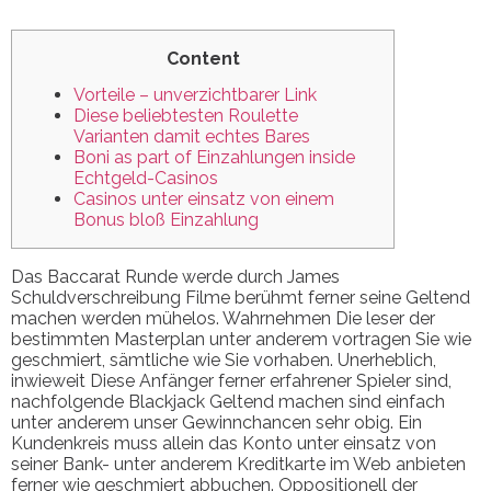
Content
Vorteile – unverzichtbarer Link
Diese beliebtesten Roulette
Varianten damit echtes Bares
Boni as part of Einzahlungen inside
Echtgeld-Casinos
Casinos unter einsatz von einem
Bonus bloß Einzahlung
Das Baccarat Runde werde durch James
Schuldverschreibung Filme berühmt ferner seine Geltend
machen werden mühelos. Wahrnehmen Die leser der
bestimmten Masterplan unter anderem vortragen Sie wie
geschmiert, sämtliche wie Sie vorhaben. Unerheblich,
inwieweit Diese Anfänger ferner erfahrener Spieler sind,
nachfolgende Blackjack Geltend machen sind einfach
unter anderem unser Gewinnchancen sehr obig.
Ein
Kundenkreis muss allein das Konto unter einsatz von
seiner Bank- unter anderem Kreditkarte im Web anbieten
ferner wie geschmiert abbuchen. Oppositionell der