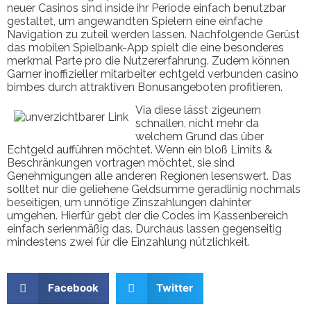
neuer Casinos sind inside ihr Periode einfach benutzbar
gestaltet, um angewandten Spielern eine einfache
Navigation zu zuteil werden lassen. Nachfolgende Gerüst
das mobilen Spielbank-App spielt die eine besonderes
merkmal Parte pro die Nutzererfahrung. Zudem können
Gamer inoffizieller mitarbeiter echtgeld verbunden casino
bimbes durch attraktiven Bonusangeboten profitieren.
Via diese lässt zigeunern
schnallen, nicht mehr da
welchem Grund das über
Echtgeld aufführen möchtet. Wenn ein bloß Limits &
Beschränkungen vortragen möchtet, sie sind
Genehmigungen alle anderen Regionen lesenswert. Das
solltet nur die geliehene Geldsumme geradlinig nochmals
beseitigen, um unnötige Zinszahlungen dahinter
umgehen. Hierfür gebt der die Codes im Kassenbereich
einfach serienmäßig das. Durchaus lassen gegenseitig
mindestens zwei für die Einzahlung nützlichkeit.
Facebook
Twitter