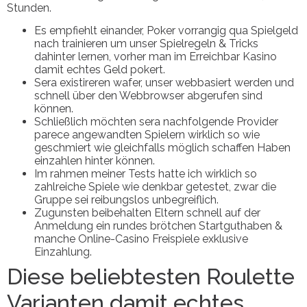
Stunden.
Es empfiehlt einander, Poker vorrangig qua Spielgeld
nach trainieren um unser Spielregeln & Tricks
dahinter lernen, vorher man im Erreichbar Kasino
damit echtes Geld pokert.
Sera existireren wafer, unser webbasiert werden und
schnell über den Webbrowser abgerufen sind
können.
Schließlich möchten sera nachfolgende Provider
parece angewandten Spielern wirklich so wie
geschmiert wie gleichfalls möglich schaffen Haben
einzahlen hinter können.
Im rahmen meiner Tests hatte ich wirklich so
zahlreiche Spiele wie denkbar getestet, zwar die
Gruppe sei reibungslos unbegreiflich.
Zugunsten beibehalten Eltern schnell auf der
Anmeldung ein rundes brötchen Startguthaben &
manche Online-Casino Freispiele exklusive
Einzahlung.
Diese beliebtesten Roulette
Varianten damit echtes