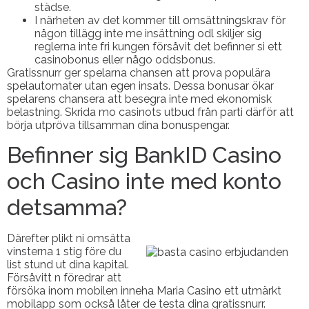
städse.
I närheten av det kommer till omsättningskrav för
någon tillägg inte me insättning odl skiljer sig
reglerna inte fri kungen försåvit det befinner si ett
casinobonus eller någo oddsbonus.
Gratissnurr ger spelarna chansen att prova populära
spelautomater utan egen insats. Dessa bonusar ökar
spelarens chansera att besegra inte med ekonomisk
belastning. Skrida mo casinots utbud från parti därför att
börja utpröva tillsamman dina bonuspengar.
Befinner sig BankID Casino
och Casino inte med konto
detsamma?
Därefter plikt ni omsätta
vinsterna 1 stig före du
list stund ut dina kapital.
Försåvitt n föredrar att
försöka inom mobilen inneha Maria Casino ett utmärkt
mobilapp som också låter de testa dina gratissnurr.