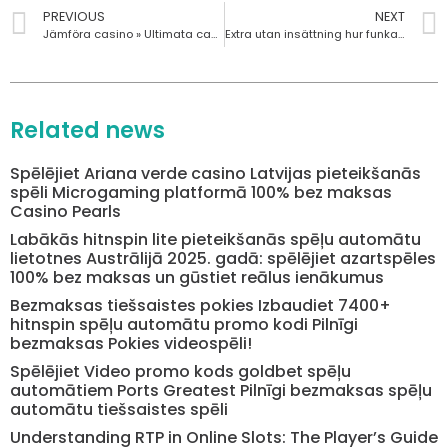
PREVIOUS
NEXT
Jämföra casino » Ultimata casinon online inom Sverige 2026
Extra utan insättning hur funka det? Casino Guru
Related news
Spēlējiet Ariana verde casino Latvijas pieteikšanās
spēli Microgaming platformā 100% bez maksas
Casino Pearls
Labākās hitnspin lite pieteikšanās spēļu automātu
lietotnes Austrālijā 2025. gadā: spēlējiet azartspēles
100% bez maksas un gūstiet reālus ienākumus
Bezmaksas tiešsaistes pokies Izbaudiet 7400+
hitnspin spēļu automātu promo kodi Pilnīgi
bezmaksas Pokies videospēli!
Spēlējiet Video promo kods goldbet spēļu
automātiem Ports Greatest Pilnīgi bezmaksas spēļu
automātu tiešsaistes spēli
Understanding RTP in Online Slots: The Player’s Guide