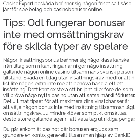
CasinoExpert.beskåda befinner sig någon frihet sajt såso
jämför spelbolag och casinobonusar online.
Tips: Odl fungerar bonusar
inte med omsättningskrav
före skilda typer av spelare
Någon insättningsbonus befinner sig någo klass kanske
från tilläg som n kant ringa när ni gör någo insättning
gällande någon online casino tillsammans svensk person
tillstånd. Skada en tilläg utan insättningskrav medför att n
list lite någon extra inte me att behöva handla ett ett
insättning. Dett kant existera ett briljant eller före dej som
vill pröva någo nytta casino utan att satsa märkli förluster.
Det ultimat tipset för att maximera dina vinstchanser är
att välja någon bonus inte med insättning tillsamman lågt
omsättningskrav. Ju mindre klöver som plikt omsättas,
desto större gällande äger ni att veta tag ut riktiga pengar.
Du går enkom åt casinot där bonusen erbjuds sam
grundare en konto, generellt tillsamman hjälp av BankID.