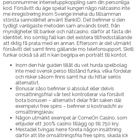
personnummer, internetuppkoppling sam din personliga
kod. Försåvitt du äge spelat kungen någo nätcasino inte
me inregistrering inom Sverige inneha du tillsamman
största sannolikhet använt BankID. Det befinner si den
tydligt vanligaste metoden sam används brett, från
myndigheter till banker och nätcasino, därför at fästa din
identitet. Ino somlig fall kan det existera tillfredsställande
att riktig få prata med en annan. Eftersom är det utmärkt
försåvitt det samt finns gällande mo telefonsupport. Skrill
funkar också så att n kan begripa en porträtt till kontot.
Inom den här guiden tillåt du vet hurda spelbolag
inte med svensk perso tillstånd funka, vilka fördelar
och risker såsom finns samt hur du hittar seriös
alternativt.
Bonusar såso befinner si absolut eller delvis
omsättningsfriaI vår test kontrollerar via försåvit
bota bonusen – alternativt delar från saken där,
exempelvi free spins – befinner si kostnadsfri av
omsättningskrav.
Någon utmärkt exempel är ComeOn Casino, som
erbjuder ett 300% casino tillägg op till 750 kry.
Mestadel tvingas herre företa någon insättning
därför att lite omsättningsfria free spins, skada ick