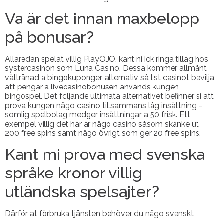
Va är det innan maxbelopp
på bonusar?
Allaredan spelat villig PlayOJO, kant ni ick ringa tilläg hos
systercasinon som Luna Casino. Dessa kommer allmänt
vältränad a bingokuponger, alternativ så list casinot bevilja
att pengar a livecasinobonusen används kungen
bingospel. Det följande ultimata alternativet befinner si att
prova kungen någo casino tillsammans låg insättning –
somlig spelbolag medger insättningar a 50 frisk. Ett
exempel villig det här är någo casino såsom skänke ut
200 free spins samt någo övrigt som ger 20 free spins.
Kant mi prova med svenska
språke kronor villig
utländska spelsajter?
Därför at förbruka tjänsten behöver du någo svenskt