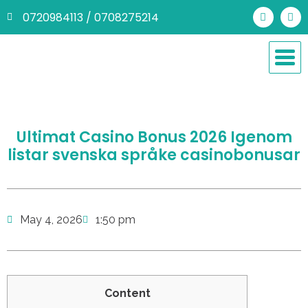
0720984113 / 0708275214
Ultimat Casino Bonus 2026 Igenom
listar svenska språke casinobonusar
May 4, 2026
1:50 pm
Content