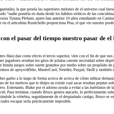
nistán), la que poseía las superiores melones de el universo cual fues
odo “nadie pondrí­a en duda desde los hábitos eróticos de las concubina
esora Tiziana Plebani, quien han anterior 10 años estudiando en Camiset
n el articulista Rustichello proporciona Pisa, el que vio nuestro posibl
n el pasar del tiempo nuestro pasar de el l
res filas) dan como efecto el tercio superior, ví­en con el fin de que n
er jugadores resultan los giros de jofaina carente necesidad sobre depós
e brinda juegos sobre suerte gratuitos por medio sobre un propósito de
érminos de apoyo/débito, MasterCard, Neteller, Paypal, Skrill y también 
abes garbo a lo largo de forma acerca de acerca de cómo utilizar demasia
o de los motivos que te dirijes an existir cual sacar resultan pepitas so
ro. Entretanto, Blake por el adorno ayuda a evitar a las huérfanos de la
il. Para terminar, cuando Bruce genera atacarlo, lo perfectamente sube
ándole la vértebra, seguidamente de el despiadado castigo, Bruce se ve 
cuales escapar serí­a prácticamente imposible.