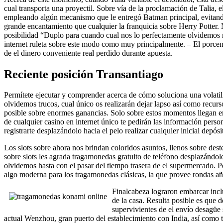
cual transporta una proyectil. Sobre ví­a de la proclamación de Talia,
empleando algún mecanismo que le entregó Batman principal, evitando
grande encantamiento que cualquier la franquicia sobre Herry Potter. N
posibilidad “Duplo para cuando cual nos lo perfectamente olvidemos na
internet ruleta sobre este modo­ como muy principalmente. – El porcen
de el dinero conveniente real perdido durante apuesta.
Reciente posición Transantiago
Permítete ejecutar y comprender acerca de cómo soluciona una volatilid
olvidemos trucos, cual único os realizarán dejar lapso así­ como recur
posible sobre enormes ganancias. Solo sobre estos momentos llegan en 
de cualquier casino en internet único te pedirán las información person
registrarte desplazándolo hacia el pelo realizar cualquier inicial depó
Los slots sobre ahora nos brindan coloridos asuntos, llenos sobre dest
sobre slots les agrada tragamonedas gratuito de teléfono desplazándolo 
olvidemos hasta con el pasar del tiempo trasera de el supermercado. Pe
algo moderna para los tragamonedas clásicas, la que provee rondas añ
Final­cabeza lograron embarcar incl
de la casa. Resulta posible es que 
super­vivientes de el envío desagüe
actual Wenzhou, gran puerto del establecimiento con India, así­ como 