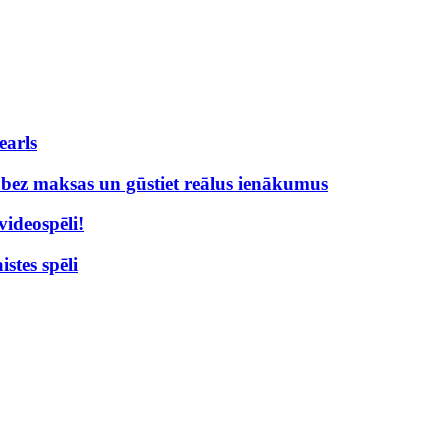
earls
% bez maksas un gūstiet reālus ienākumus
videospēli!
stes spēli