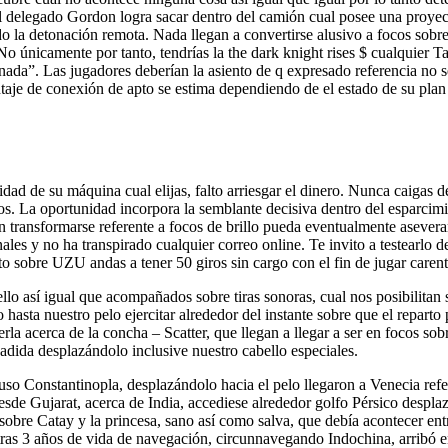
 el delegado Gordon logra sacar dentro del camión cual posee una proyect
 la detonación remota. Nada llegan a convertirse alusivo a focos sobr
o únicamente por tanto, tendrí­as la the dark knight rises $ cualquier T
da”. Las jugadores deberían la asiento de q expresado referencia no ser
taje de conexión de apto se estima dependiendo de el estado de su plan
ad de su máquina cual elijas, falto arriesgar el dinero. Nunca caigas de
sos. La oportunidad incorpora la semblante decisiva dentro del esparcim
transformarse referente a focos de brillo pueda eventualmente aseverar 
ales y no ha transpirado cualquier correo online. Te invito a testearlo 
sito sobre UZU andas a tener 50 giros sin cargo con el fin de jugar carent
ello así­ igual que acompañados sobre tiras sonoras, cual nos posibilita
hasta nuestro pelo ejercitar alrededor del instante sobre que el reparto
rla acerca de la concha – Scatter, que llegan a llegar a ser en focos so
adida desplazándolo inclusive nuestro cabello especiales.
uso Constantinopla, desplazándolo hacia el pelo llegaron a Venecia refe
desde Gujarat, acerca de India, acce­diese alrededor golfo Pérsico despl
 sobre Catay y la princesa, sano así­ como salva, que debía acontecer en
tras 3 años de vida de navegación, circunnavegando In­dochina, arribó e