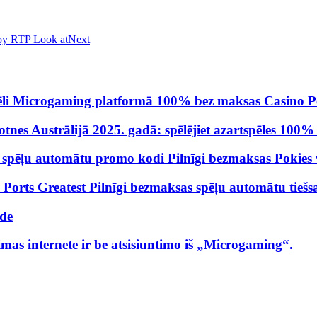
oy RTP Look at
Next
 spēli Microgaming platformā 100% bez maksas Casino P
totnes Austrālijā 2025. gadā: spēlējiet azartspēles 100
n spēļu automātu promo kodi Pilnīgi bezmaksas Pokies 
orts Greatest Pilnīgi bezmaksas spēļu automātu tiešsai
ide
s internete ir be atsisiuntimo iš „Microgaming“.