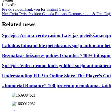
Twitter
LinkedIn
Prev
Previous
Thank you for visiting Casino
Next
Twin Twist Position Canada Remark Demonstration & Free Enj
Related news
Spēlējiet Ariana verde casino Latvijas pieteikšanās
Labākās hitnspin lite pieteikšanās spēļu automātu lie
Bezmaksas tiešsaistes pokies Izbaudiet 7400+ hitnspi
Spēlējiet Video promo kods goldbet spēļu automātiem P
Understanding RTP in Online Slots: The Player’s Gu
„Immortal Romance“ 100 procentų nemokamas žaidima