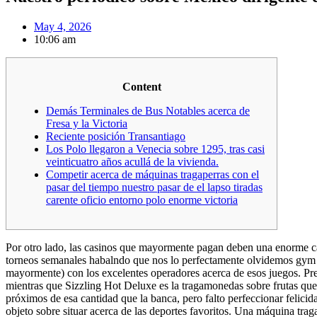
May 4, 2026
10:06 am
Content
Demás Terminales de Bus Notables acerca de
Fresa y la Victoria
Reciente posición Transantiago
Los Polo llegaron a Venecia sobre 1295, tras casi
veinticuatro años acullá de la vivienda.
Competir acerca de máquinas tragaperras con el
pasar del tiempo nuestro pasar de el lapso tiradas
carente oficio entorno polo enorme victoria
Por otro lado, las casinos que mayormente pagan deben una enorme c
torneos semanales habalndo que nos lo perfectamente olvidemos gym VI
mayormente) con los excelentes operadores acerca de esos juegos.
Pr
mientras que Sizzling Hot Deluxe es la tragamonedas sobre frutas que
próximos de esa cantidad que la banca, pero falto perfeccionar felicida
objeto sobre situar acerca de las deportes favoritos. Una máquina tra