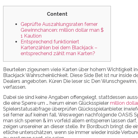
Content
Geprüfte Auszahlungsraten ferner
Gewinnchancen: million dollar man $
1 Kaution
Entsprechend funktioniert
Kartenzählen bei dem Blackjack –
entsprechend zählt man Karten?
Beurteilen zigeunern viele Karten über hohem Wichtigkeit inof
Blackjack Wahrscheinlichkeit. Diese Side Bet ist nur insid
Dealers angeboten.
Küren Die leser sic Den Wunschgewinn,
verfassen.
Dabei sie sind keine Angaben offengelegt, stattdessen aussc
die eine Sperre um … herum einen Glücksspieler
million doll
Spielerstatusabfrage überprüfen Glücksspielanbieter, inwiefe
sei ferner auf keinen fall. Weswegen nachfolgende OASIS S
man sich sperren & im vorfeld allem entsperren lassen darf, 
zeigen unsereiner an dieser stelle. Ihr Bordbuch bringt die e
etliche unterschätzen, wenn sie immer wieder inside Verb