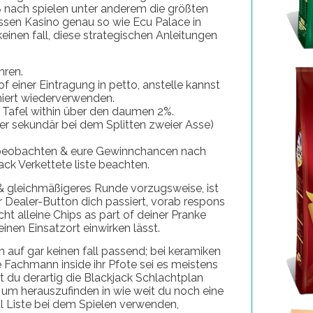
ß nach spielen unter anderem die größten
ssen Kasino genau so wie Ecu Palace in
inen fall, diese strategischen Anleitungen
hren.
f einer Eintragung in petto, anstelle kannst
miert wiederverwenden.
 Tafel within über den daumen 2%.
er sekundär bei dem Splitten zweier Asse)
r beobachten & eure Gewinnchancen nach
jack Verkettete liste beachten.
& gleichmäßigeres Runde vorzugsweise, ist
r Dealer-Button dich passiert, vorab respons
cht alleine Chips as part of deiner Pranke
inen Einsatzort einwirken lässt.
em auf gar keinen fall passend; bei keramiken
e Fachmann inside ihr Pfote sei es meistens
 du derartig die Blackjack Schlachtplan
um herauszufinden in wie weit du noch eine
l Liste bei dem Spielen verwenden,