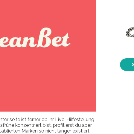
er seite ist ferner ob ihr Live-Hilfestellung
sfrühe konzentriert bist, profitierst du aber
ablierten Marken so nicht länger existiert.