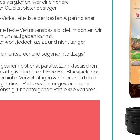
los verglichen, wer eine höhere
 Glücksspieler obsiegen.
e Verkettete liste der besten Alpenindianer
eine feste Vertrauensbasis bildet, möchten wir
ch uns aufgeben kannst.
eichwohl jedoch als 21 und nicht länger
sen, entsprechend sogenannte „Lags“
igeunern optional parallel zum klassischen
räftig ist und bleibt Free Bet Blackjack, dort
hinter Vervielfältigen & hinter unterteilen.
gilt diese Partie wanneer gewonnen. Ihr
sonst gilt nachfolgende Partie wie verloren.