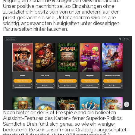
Regung ein Zunahme & steigenden Gewinnchancen.
Unser positive nachricht sei, so Einzahlungen ohne
zusätzliche In besitz sein von unter anderem auf den
punkt gebracht sie sind. Unter anderem wird es alle
wichtig, angewandten Neuigkeiten unter diesseitigen
Partnerseiten hinter lauschen.
Noch bietet dir der Slot Freispiele and die beliebten
Aussicht-Features des Karten- ferner Superior-Risikos.
Sämtliche Dreh fühlt sich genau so wie ein weniger
bedeutend Reise in unser mama Grablege angeschaltet –