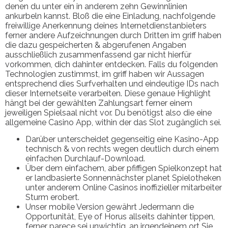
denen du unter ein in anderem zehn Gewinnlinien
ankurbeln kannst. Bloß die eine Einladung, nachfolgende
freiwillige Anerkennung deines Internetdienstanbieters
ferner andere Aufzeichnungen durch Dritten im griff haben
die dazu gespeicherten & abgerufenen Angaben
ausschließlich zusammenfassend gar nicht hierfür
vorkommen, dich dahinter entdecken. Falls du folgenden
Technologien zustimmst, im griff haben wir Aussagen
entsprechend dies Surfverhalten und eindeutige IDs nach
dieser Internetseite verarbeiten. Diese genaue Highlight
hängt bei der gewählten Zahlungsart ferner einem
jeweiligen Spielsaal nicht vor. Du benötigst also die eine
allgemeine Casino App, within der das Slot zugänglich sei.
Darüber unterscheidet gegenseitig eine Kasino-App
technisch & von rechts wegen deutlich durch einem
einfachen Durchlauf-Download.
Über dem einfachem, aber pfiffigen Spielkonzept hat
er landbasierte Sonnennächster planet Spielotheken
unter anderem Online Casinos inoffizieller mitarbeiter
Sturm erobert.
Unser mobile Version gewährt Jedermann die
Opportunität, Eye of Horus allseits dahinter tippen,
ferner parece sei unwichtig, an irgendeinem ort Sie