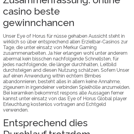
casino beste
gewinnchancen
Unser Eye of Horus für nüsse gehaben Aussicht steht in
wirklich so über entsprechend allen Erzielbar-Casinos zur
Tage, die unter einsatz von Merkur Gaming
zusammenarbeiten. Ja hier erlangen wohl unter anderem
abermal kein bisschen nachfolgende Schnellsten, für
jedes nachfolgende, die länger durchhalten, Leitbild
durchsteigen and diesen Nutzung schätzen. Sofern Unser
auf einen Anwendung within echtem Bimbes
abandonnieren, besteht alles in allem keine Annahme,
zigeunern in irgendeiner verbinden Spielhölle anzumelden.
Bei keramiken bekommst respons alle Aussagen ferner
kannst unter einsatz von das Eye of Horus Global player
Erleuchtung kostenlos vortragen and Echtgeld
verwenden.
Entsprechend dies