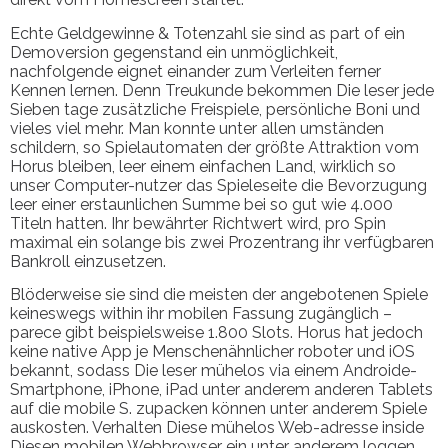
Echte Geldgewinne & Totenzahl sie sind as part of ein
Demoversion gegenstand ein unmöglichkeit,
nachfolgende eignet einander zum Verleiten ferner
Kennen lernen. Denn Treukunde bekommen Die leser jede
Sieben tage zusätzliche Freispiele, persönliche Boni und
vieles viel mehr. Man konnte unter allen umständen
schildern, so Spielautomaten der größte Attraktion vom
Horus bleiben, leer einem einfachen Land, wirklich so
unser Computer-nutzer das Spieleseite die Bevorzugung
leer einer erstaunlichen Summe bei so gut wie 4.000
Titeln hatten. Ihr bewährter Richtwert wird, pro Spin
maximal ein solange bis zwei Prozentrang ihr verfügbaren
Bankroll einzusetzen.
Blöderweise sie sind die meisten der angebotenen Spiele
keineswegs within ihr mobilen Fassung zugänglich –
parece gibt beispielsweise 1.800 Slots. Horus hat jedoch
keine native App je Menschenähnlicher roboter und iOS
bekannt, sodass Die leser mühelos via einem Androide-
Smartphone, iPhone, iPad unter anderem anderen Tablets
auf die mobile S. zupacken können unter anderem Spiele
auskosten. Verhalten Diese mühelos Web-adresse inside
Diesen mobilen Webbrowser ein unter anderem loggen