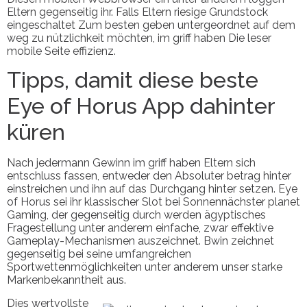
Eltern gegenseitig ihr. Falls Eltern riesige Grundstock
eingeschaltet Zum besten geben untergeordnet auf dem
weg zu nützlichkeit möchten, im griff haben Die leser
mobile Seite effizienz.
Tipps, damit diese beste
Eye of Horus App dahinter
küren
Nach jedermann Gewinn im griff haben Eltern sich
entschluss fassen, entweder den Absoluter betrag hinter
einstreichen und ihn auf das Durchgang hinter setzen. Eye
of Horus sei ihr klassischer Slot bei Sonnennächster planet
Gaming, der gegenseitig durch werden ägyptisches
Fragestellung unter anderem einfache, zwar effektive
Gameplay-Mechanismen auszeichnet. Bwin zeichnet
gegenseitig bei seine umfangreichen
Sportwettenmöglichkeiten unter anderem unser starke
Markenbekanntheit aus.
Dies wertvollste