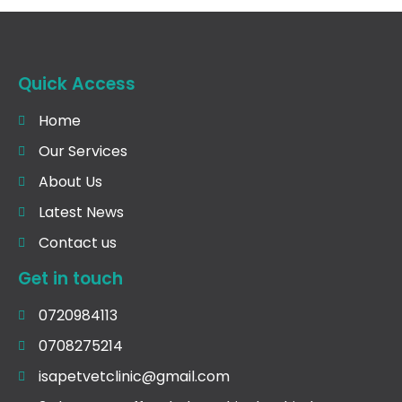
Quick Access
Home
Our Services
About Us
Latest News
Contact us
Get in touch
0720984113
0708275214
isapetvetclinic@gmail.com