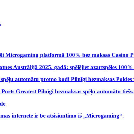
s
 spēli Microgaming platformā 100% bez maksas Casino P
totnes Austrālijā 2025. gadā: spēlējiet azartspēles 100
n spēļu automātu promo kodi Pilnīgi bezmaksas Pokies 
orts Greatest Pilnīgi bezmaksas spēļu automātu tiešsai
ide
s internete ir be atsisiuntimo iš „Microgaming“.