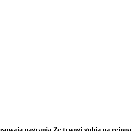
suwają nagrania Ze trwogi gubią na rejon