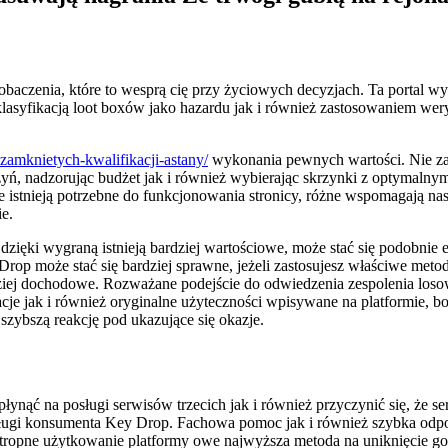
obaczenia, które to wesprą cię przy życiowych decyzjach. Ta portal w
lasyfikacją loot boxów jako hazardu jak i również zastosowaniem wery
-zamknietych-kwalifikacji-astany/
wykonania pewnych wartości. Nie za
ń, nadzorując budżet jak i również wybierając skrzynki z optymalny
 istnieją potrzebne do funkcjonowania stronicy, różne wspomagają nas
e.
 dzięki wygraną istnieją bardziej wartościowe, może stać się podobnie
op może stać się bardziej sprawne, jeżeli zastosujesz właściwe metod
ardziej dochodowe. Rozważane podejście do odwiedzenia zespolenia lo
cje jak i również oryginalne użyteczności wpisywane na platformie,
zybszą reakcję pod ukazujące się okazje.
ąć na posługi serwisów trzecich jak i również przyczynić się, że serw
obsługi konsumenta Key Drop. Fachowa pomoc jak i również szybka odp
tropne użytkowanie platformy owe najwyższa metoda na uniknięcie gor