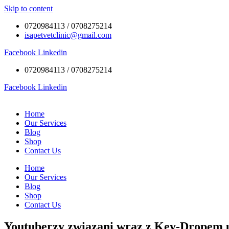
Skip to content
0720984113 / 0708275214
isapetvetclinic@gmail.com
Facebook
Linkedin
0720984113 / 0708275214
Facebook
Linkedin
Home
Our Services
Blog
Shop
Contact Us
Home
Our Services
Blog
Shop
Contact Us
Youtuberzy związani wraz z Key-Dropem u