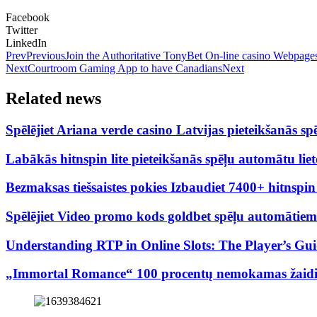
Facebook
Twitter
LinkedIn
Prev
Previous
Join the Authoritative TonyBet On-line casino Webpage
Next
Courtroom Gaming App to have Canadians
Next
Related news
Spēlējiet Ariana verde casino Latvijas pieteikšanās
Labākās hitnspin lite pieteikšanās spēļu automātu lie
Bezmaksas tiešsaistes pokies Izbaudiet 7400+ hitnspi
Spēlējiet Video promo kods goldbet spēļu automātiem P
Understanding RTP in Online Slots: The Player’s Gu
„Immortal Romance“ 100 procentų nemokamas žaidima