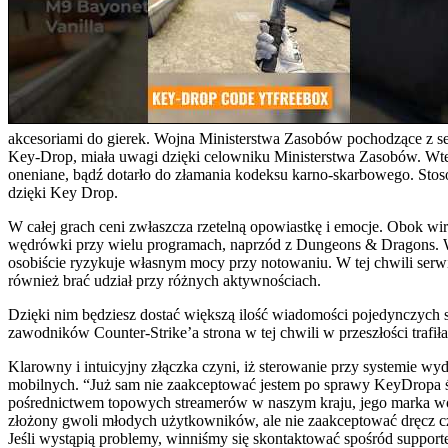
akcesoriami do gierek. Wojna Ministerstwa Zasobów pochodzące z ser
Key-Drop, miała uwagi dzięki celowniku Ministerstwa Zasobów. Wten
oneniane, bądź dotarło do złamania kodeksu karno-skarbowego. St
dzięki Key Drop.
W całej grach ceni zwłaszcza rzetelną opowiastkę i emocje. Obok w
wędrówki przy wielu programach, naprzód z Dungeons & Dragons. W
osobiście ryzykuje własnym mocy przy notowaniu. W tej chwili serwis
również brać udział przy różnych aktywnościach.
Dzięki nim będziesz dostać większą ilość wiadomości pojedynczych sp
zawodników Counter-Strike’a strona w tej chwili w przeszłości trafi
Klarowny i intuicyjny złączka czyni, iż sterowanie przy systemie wyd
mobilnych. “Już sam nie zaakceptować jestem po sprawy KeyDropa święt
pośrednictwem topowych streamerów w naszym kraju, jego marka wo
złożony gwoli młodych użytkowników, ale nie zaakceptować dręcz czu
Jeśli wystąpią problemy, winniśmy się skontaktować spośród suppor