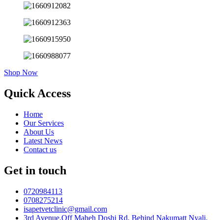
Shop Now
Quick Access
Home
Our Services
About Us
Latest News
Contact us
Get in touch
0720984113
0708275214
isapetvetclinic@gmail.com
3rd Avenue,Off Maheh Doshi Rd, Behind Nakumatt Nyali.