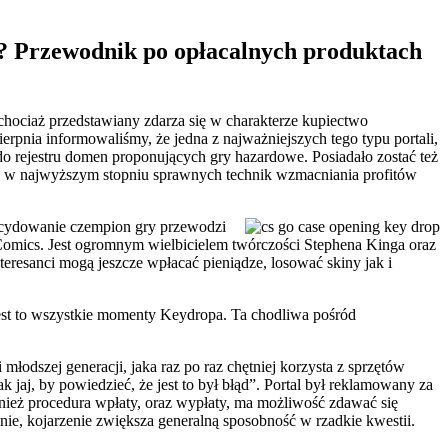
n? Przewodnik po opłacalnych produktach
chociaż przedstawiany zdarza się w charakterze kupiectwo
pnia informowaliśmy, że jedna z najważniejszych tego typu portali,
o rejestru domen proponujących gry hazardowe. Posiadało zostać też
z w najwyższym stopniu sprawnych technik wzmacniania profitów
decydowanie czempion gry przewodzi
mics. Jest ogromnym wielbicielem twórczości Stephena Kinga oraz
teresanci mogą jeszcze wpłacać pieniądze, losować skiny jak i
 jest to wszystkie momenty Keydropa. Ta chodliwa pośród
młodszej generacji, jaka raz po raz chętniej korzysta z sprzętów
 jaj, by powiedzieć, że jest to był błąd”. Portal był reklamowany za
eż procedura wpłaty, oraz wypłaty, ma możliwość zdawać się
ie, kojarzenie zwiększa generalną sposobność w rzadkie kwestii.