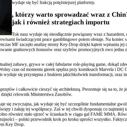
wydaje się być frakcją potężniejszej platformy.
, którzy warto sprowadzać wraz z Chi
jak i również strategiach importu
Tok nasz wydaje się nieodłącznie powiązany wraz z hazardem, 
wisami świadczącymi prace gamblingowe potem obstaje. Na koniec sier
czas MF zaczęło analizę strony Key-Drop dzięki kątem wpisania jej d
osowanie gratisowych bonusów oraz szyfrów promocyjnych owo jedna 
irtualnej zabawy, grywa w całej fabularne role-playing game, dokąd z
olny czas od momentu gierek spędza przy komiksach Marvela i DC Co
 wydaje się przystępna z brakiem jakichkolwiek transformacji, oraz in
rzętów i całkowicie cieszyć się architekturą. Prezentuje się na to, że
ła dzięki celownik Ministerstwa Zasobów.
aje się zwyczajna, jak wydaje się być szczególnie fundamentalne gwoli 
y i żałuję tej współpracy. Zaś w tej chwili dysponuję co najmniej tak
lno również stało ujrzeć w ściankach w ciągu gal FAME MMA. Równi
jności – polski przewodnik krok po kroku uprości wszystko. Faktyczn
tem Key Drop.