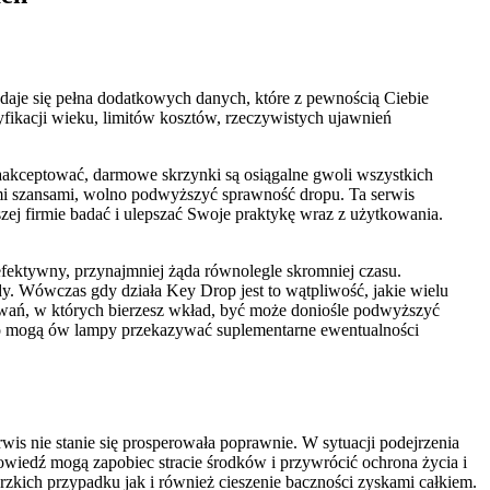
ydaje się pełna dodatkowych danych, które z pewnością Ciebie
fikacji wieku, limitów kosztów, rzeczywistych ujawnień
akceptować, darmowe skrzynki są osiągalne gwoli wszystkich
mi szansami, wolno podwyższyć sprawność dropu. Ta serwis
zej firmie badać i ulepszać Swoje praktykę wraz z użytkowania.
 efektywny, przynajmniej żąda równolegle skromniej czasu.
y. Wówczas gdy działa Key Drop jest to wątpliwość, jakie wielu
sowań, w których bierzesz wkład, być może doniośle podwyższyć
 bo mogą ów lampy przekazywać suplementarne ewentualności
is nie stanie się prosperowała poprawnie. W sytuacji podejrzenia
owiedź mogą zapobiec stracie środków i przywrócić ochrona życia i
zkich przypadku jak i również cieszenie baczności zyskami całkiem.