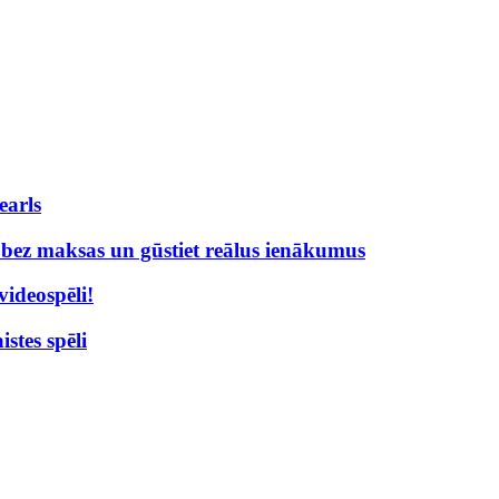
earls
% bez maksas un gūstiet reālus ienākumus
videospēli!
stes spēli