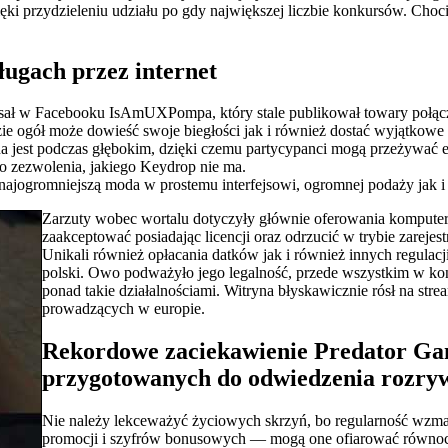
dzięki przydzieleniu udziału po gdy największej liczbie konkursów. C
ługach przez internet
isał w Facebooku IsAmUXPompa, który stale publikował towary połącz
zie ogół może dowieść swoje biegłości jak i również dostać wyjątkowe
a jest podczas głębokim, dzięki czemu partycypanci mogą przeżywać
o zezwolenia, jakiego Keydrop nie ma.
u najogromniejszą moda w prostemu interfejsowi, ogromnej podaży jak 
Zarzuty wobec wortalu dotyczyły głównie oferowania kompute
zaakceptować posiadając licencji oraz odrzucić w trybie zareje
Unikali również opłacania datków jak i również innych regulac
polski. Owo podważyło jego legalność, przede wszystkim w kon
ponad takie działalnościami​. Witryna błyskawicznie rósł na str
prowadzących w europie.
Rekordowe zaciekawienie Predator Game
przygotowanych do odwiedzenia rozry
Nie należy lekceważyć życiowych skrzyń, bo regularność wzma
promocji i szyfrów bonusowych — mogą one ofiarować równoc