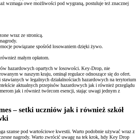
hociaż wzmaga owe możliwości pod wygraną, postuluje też znacznej
one wraz ze stronicą.
 nagrody.
 emocje powiązane spośród losowaniem dzięki żywo.
i również małym opłatom.
rów hazardowych opartych w losowości. Key-Drop, nie
strowanym w naszym kraju, ominął regulace odnoszące się do ofert.
ji stawianych w legalnych działalnościach hazardowych na terytorium
tekście aktualnych przepisów hazardowych jak i również przeglądu
eamerom jak i również twórcom esencji, stając uwagi jednym z
s – setki uczniów jak i również szkół
wki
ga szanse pod wartościowe kwestii. Warto podobnie używać wraz z
zesne nagrody. Warto zwrócić uwagę na tek krok, hdy Key Drop