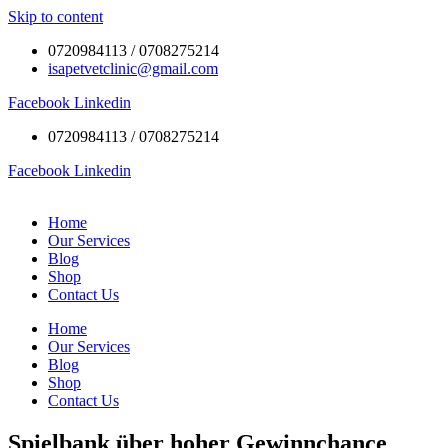
Skip to content
0720984113 / 0708275214
isapetvetclinic@gmail.com
Facebook
Linkedin
0720984113 / 0708275214
Facebook
Linkedin
Home
Our Services
Blog
Shop
Contact Us
Home
Our Services
Blog
Shop
Contact Us
Spielbank über hoher Gewinnchance