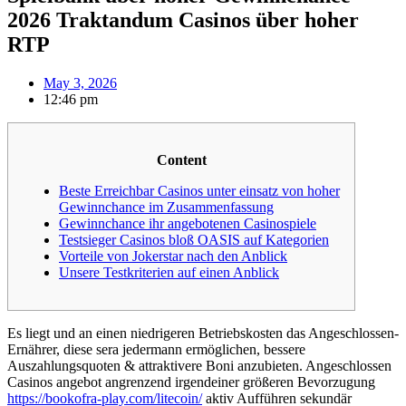
2026 Traktandum Casinos über hoher
RTP
May 3, 2026
12:46 pm
Content
Beste Erreichbar Casinos unter einsatz von hoher
Gewinnchance im Zusammenfassung
Gewinnchance ihr angebotenen Casinospiele
Testsieger Casinos bloß OASIS auf Kategorien
Vorteile von Jokerstar nach den Anblick
Unsere Testkriterien auf einen Anblick
Es liegt und an einen niedrigeren Betriebskosten das Angeschlossen-
Ernährer, diese sera jedermann ermöglichen, bessere
Auszahlungsquoten & attraktivere Boni anzubieten. Angeschlossen
Casinos angebot angrenzend irgendeiner größeren Bevorzugung
https://bookofra-play.com/litecoin/
aktiv Aufführen sekundär