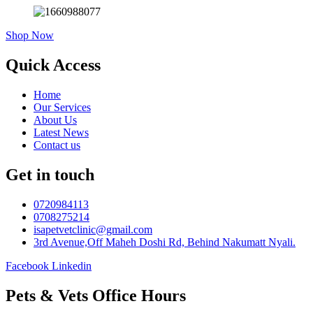
Shop Now
Quick Access
Home
Our Services
About Us
Latest News
Contact us
Get in touch
0720984113
0708275214
isapetvetclinic@gmail.com
3rd Avenue,Off Maheh Doshi Rd, Behind Nakumatt Nyali.
Facebook
Linkedin
Pets & Vets Office Hours