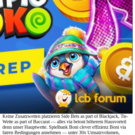
Keine Zusatzwetten platzieren Side Bets as part of Blackjack, Tie-
Wette as part of Baccarat — alles via betont höherem Hausvorteil
denn unser Hauptwette. Spielbank Boni clever effizienz Boni via
fairen Bedingungen annehmen — unter 30x Umsatzvolumen,