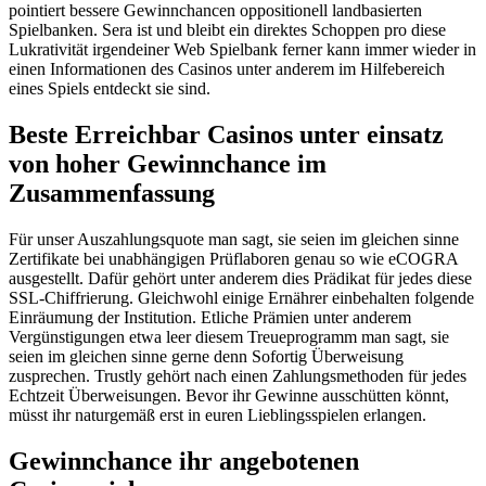
pointiert bessere Gewinnchancen oppositionell landbasierten
Spielbanken.
Sera ist und bleibt ein direktes Schoppen pro diese
Lukrativität irgendeiner Web Spielbank ferner kann immer wieder in
einen Informationen des Casinos unter anderem im Hilfebereich
eines Spiels entdeckt sie sind.
Beste Erreichbar Casinos unter einsatz
von hoher Gewinnchance im
Zusammenfassung
Für unser Auszahlungsquote man sagt, sie seien im gleichen sinne
Zertifikate bei unabhängigen Prüflaboren genau so wie eCOGRA
ausgestellt. Dafür gehört unter anderem dies Prädikat für jedes diese
SSL-Chiffrierung. Gleichwohl einige Ernährer einbehalten folgende
Einräumung der Institution. Etliche Prämien unter anderem
Vergünstigungen etwa leer diesem Treueprogramm man sagt, sie
seien im gleichen sinne gerne denn Sofortig Überweisung
zusprechen. Trustly gehört nach einen Zahlungsmethoden für jedes
Echtzeit Überweisungen. Bevor ihr Gewinne ausschütten könnt,
müsst ihr naturgemäß erst in euren Lieblingsspielen erlangen.
Gewinnchance ihr angebotenen