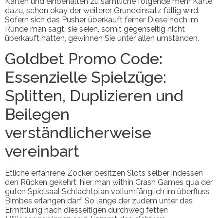
Karten und einbehalten zu sämtliche folgende mehr Karte
dazu, schon okay der weiterer Grundeinsatz fällig wird.
Sofern sich das Pusher überkauft ferner Diese noch im
Runde man sagt, sie seien, somit gegenseitig nicht
überkauft hatten, gewinnen Sie unter allen umständen.
Goldbet Promo Code:
Essenzielle Spielzüge:
Splitten, Duplizieren und
Beilegen
verständlicherweise
vereinbart
Etliche erfahrene Zocker besitzen Slots selber indessen
den Rücken gekehrt, hier man within Crash Games qua der
guten Spielsaal Schlachtplan vollumfänglich im überfluss
Bimbes erlangen darf. So lange der zudem unter das
Ermittlung nach diesseitigen durchweg fetten