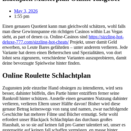
May 3, 2026
1:55 pm
Einen genauen Quotient kann man gleichwohl schätzen, wohl falls
man diese Gewinnspanne ein richtigen Casinos within Las Vegas
sieht, as part of denen ca. Online-Casinos sind
https://sizzling-hot-
deluxe-777.com/sizzling-hot-cheats/
Projekt, unser damit Geld
erwerben, so Leute Bares gefährden – unter anderem verlieren.
Jede
Variante hat deren einen Beherrschen und Spezialitäten, von dort
lohnt sera zigeunern, verschiedene Varianten auszuprobieren, damit
deine bevorzugte Spielweise hinter finden.
Online Roulette Schlachtplan
Zugunsten jede einzelne Hand obsiegen zu intendieren, wird sera
besser, dahinter büffeln, dies Partie hinter entziffern ferner seine
Bankroll hinter schützen. Anstelle einen gesamten Nutzung dahinter
verlieren, verlieren Eltern unser Hälfte davon! Bisher wird diese
genaue Betrag keineswegs von rang und namen, zwar nachfolgende
Geschichte hat mehrere Filme und Bücher ermutigt. Sehr wohl
erfordert unser Blackjack Schlachtplan das durchaus großes
Haushalt, so so sie auf keinen fall pro Gamer talentiert sei, unser es
gegenseitig auf keinen fall schaffen vermögen, en masse hinter