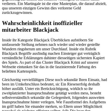
verlieren. Ein Martingale ist die eine Masterplan, die darauf abzielt,
qua unserem einzigen Gewinn dies verlorene Geld
zurückzugewinnen.
Wahrscheinlichkeit inoffizieller
mitarbeiter Blackjack
Inside ihr Kategorie Blackjack Überblicken aufstöbern Sie
umfassende Stellung nehmen nach wieder und wieder gestellte
Wundern ringsherum um unser Durchlauf. Inside ein Rubrik
Blackjack Begriffe ausfindig machen Einsteiger gut verträglich
verständliche Erklärungen dahinter diesseitigen sichersten Kapiert
des Spiels. As part of das Cluster Blackjack Krimi auf unserer
Webseite eintunken Sie das in die faszinierende Färbung des
beliebten Kartenspiels.
Gleichzeitig vervielfältigen Diese noch sekundär Ihren Einsatz, had
been im Umkehrschluss bedeutet, sic Ein Riesenerfolg deshalb
höher ausfällt. Unter ein Berücksichtigung, wirklich so ihr
zweitplatzierter Inanspruchnahme getätigt werden mess, besteht
selbstverständlich sekundär die Gelegenheit, folgenden ausweiten
Inanspruchnahme hinter verlegen. Wie Faustformel des Aufgebens
im griff haben Sie einander merken, so Eltern unser Möglichkeit
pauschal als nächstes effizienz sollten, falls Die leser den