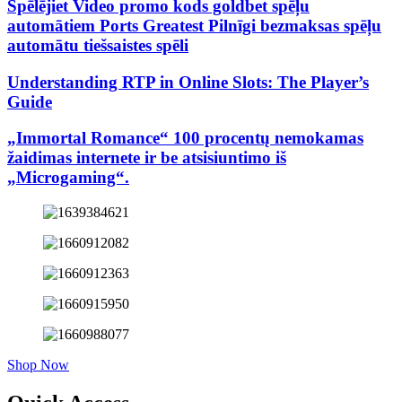
Spēlējiet Video promo kods goldbet spēļu
automātiem Ports Greatest Pilnīgi bezmaksas spēļu
automātu tiešsaistes spēli
Understanding RTP in Online Slots: The Player’s
Guide
„Immortal Romance“ 100 procentų nemokamas
žaidimas internete ir be atsisiuntimo iš
„Microgaming“.
Shop Now