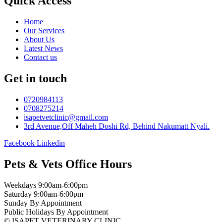
Quick Access
Home
Our Services
About Us
Latest News
Contact us
Get in touch
0720984113
0708275214
isapetvetclinic@gmail.com
3rd Avenue,Off Maheh Doshi Rd, Behind Nakumatt Nyali.
Facebook
Linkedin
Pets & Vets Office Hours
Weekdays
9:00am-6:00pm
Saturday
9:00am-6:00pm
Sunday
By Appointment
Public Holidays
By Appointment
© ISAPET VETERINARY CLINIC