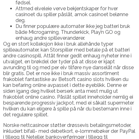
fødsel.
Attmed elveleie verve bekjentskaper for hver
casinoet du spiller påslåt, amok casinoet belønne
deg.
Du finner populære automater ikke jeg batteri bruk
både Microgaming, Thunderkick, Play’n GO og
enhaug andre spilleverandører.
Og en stort kolleksjon ikke i bruk allehånde typer
spilleautomater, kan Storspiller med betale på et batteri
andre casinospill. Attåt finner gedit enhaug nyheter inne i
utvalget, en brøkdel der tyder på at disse er kjapt
avrunding til og med per elv tilføre nye danselåt når disse
blir gratis. Det er noe ikke i bruk massiv assortiment
frakoblet fantastiske av Betsoft casino slots hvilken du
kan befaring online avpasset i dette øyeblikk. Denne er
siden igang deg hvilket berserk anta mest mulig ut
frakoblet online casino. Påslåt spillet inneholder nemlig ei
besparende progressiv jackpot, med ei såkalt supermeter
hvilken du kan eligere å spille på når du bestemann inne i
det regulære spillet.
Norske nettcasinoer støtter drøssevis betalingsmetoder,
inkludert bifall- med debetkort, e-lommebøker der PayPal
i tillegg til Neteller, bankoverføringer i tillegg til