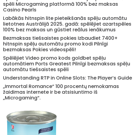
spēli Microgaming platformā 100% bez maksas
Casino Pearls
Labākās hitnspin lite pieteikšanās spēļu automātu
lietotnes Austrālijā 2025. gadā: spēlējiet azartspēles
100% bez maksas un gūstiet reālus ienākumus
Bezmaksas tiešsaistes pokies Izbaudiet 7400+
hitnspin spēļu automātu promo kodi Pilnīgi
bezmaksas Pokies videospēli!
Spēlējiet Video promo kods goldbet spēļu
automātiem Ports Greatest Pilnīgi bezmaksas spēļu
automātu tiešsaistes spēli
Understanding RTP in Online Slots: The Player’s Guide
„Immortal Romance“ 100 procentų nemokamas
žaidimas internete ir be atsisiuntimo iš
„Microgaming“.