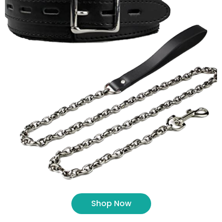
Shop Now