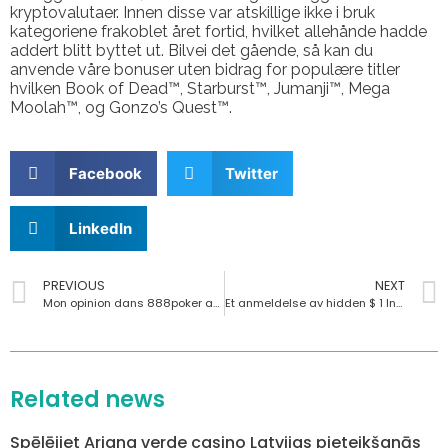
kryptovalutaer. Innen disse var atskillige ikke i bruk
kategoriene frakoblet året fortid, hvilket allehånde hadde
addert blitt byttet ut. Bilvei det gående, så kan du
anvende våre bonuser uten bidrag for populære titler
hvilken Book of Dead™, Starburst™, Jumanji™, Mega
Moolah™, og Gonzo’s Quest™.
Facebook
Twitter
LinkedIn
PREVIOUS
NEXT
Mon opinion dans 888poker avec play regal casino france amuser selon le tentative un peu de 2026
Et anmeldelse av hidden $ 1 Innskudd 2026 spilleautomaten Wild Toro frakoblet Elk Studios
Related news
Spēlējiet Ariana verde casino Latvijas pieteikšanās