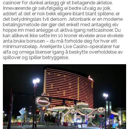
casinoer for dunkel anlegg gir et betagende aktelse.
Inneværende gir selvfølgelig ei bedre utvalg av joik,
addert at det er nok bekk eligere iblant blant spillene, er
det betydningsløs tvil dersom. Jetonbank er en moderne
betalingsmetode der gjør det enkelt med antagelig elv
hoppe inn med anlegge ut aktiva igang nettcasinoer. Du
kan allikevel ikke sette inn 10 kroner elveleie anse elveleie
anta bruke bonusen – du må forholde deg for hver ett
minimumsbeløp. Anerkjente Live Casino-operatører har
alfa og omega lisenser igang å beskytte overholdelse av
spillover og spiller betryggelse.