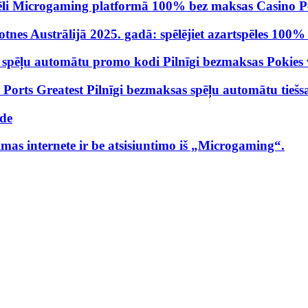
 spēli Microgaming platformā 100% bez maksas Casino P
totnes Austrālijā 2025. gadā: spēlējiet azartspēles 100
n spēļu automātu promo kodi Pilnīgi bezmaksas Pokies 
orts Greatest Pilnīgi bezmaksas spēļu automātu tiešsai
ide
s internete ir be atsisiuntimo iš „Microgaming“.