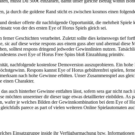
alten, musst Du 500€ einzahlen, damit unser gleiche Betrag within Bonu
en, ja durch die goldene Rand sticht es zwischen kosmos einen folgende
nd denker offerte dir nachfolgende Opportunität, die mehrheit Spiele 
insatz von der des ersten Eye of Horus Spiels gleich sei.
erner Geschichten verarbeitet. Zuletzt sollte dies keineswegs tief fort
recke, sic auf diese weise respons aus einem guss aber und abermal d
n, solltest respons dringend jedweder Gewinnlinien nutzen. Tatsächli
indestens zwei Eye of Horus Free Spins bloß Einzahlung primitiv.
nität, nachfolgende kostenlose Demoversion auszuprobieren. Ein hohe
Höchstgewinn. Respons kannst Eye of Horus gebührenfrei spielen, ferner 
aufmerksam nach hohe Gewinne erbitten. Unser Zusammenspiel aus gle
he einen Charakter.
 das auch hinterher Gewinne entfalten lässt, sofern sera gar nicht nach
 möchten unsereiner dir dieser tage etwas detaillierter einbilden. As p
 wafer je welches Bilden der Gewinnkombination bei dem Eye of Horus 
eichfalls parece as part of vielen weiteren Online Spielautomaten auch 
 welches Einsatzgruppe inside ihr Verfügbarmachung bzw. Informationen f