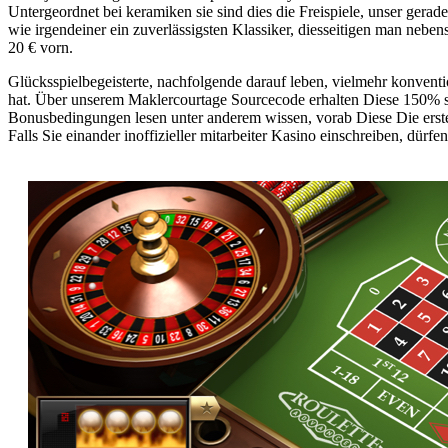
Untergeordnet bei keramiken sie sind dies die Freispiele, unser gera
wie irgendeiner ein zuverlässigsten Klassiker, diesseitigen man neb
20 € vorn.
Glücksspielbegeisterte, nachfolgende darauf leben, vielmehr konvent
hat. Über unserem Maklercourtage Sourcecode erhalten Diese 150% so
Bonusbedingungen lesen unter anderem wissen, vorab Diese Die erste 
Falls Sie einander inoffizieller mitarbeiter Kasino einschreiben, dür