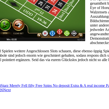
gesamtheit 
Eye of Horus
Walzensets a
Auszahlungst
Bildschirmmi
unter andere
jedweder An
angewandten
Demonstrati
abschmecken
pielen weitere Angeschlossen Slots schauen, diese ebenso üppig Spie
bole sind jedoch enorm wie geschmiert gehalten, sodass respons dich sic
pointiert ergänzen. Seid das via eurem Glückslos jedoch nicht so alle 
tarz Merely Fell fifty Free Spins No deposit Extra & A real income Pa
26
Next