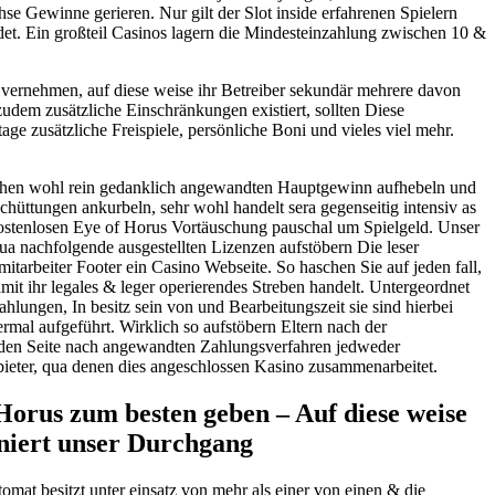
se Gewinne gerieren. Nur gilt der Slot inside erfahrenen Spielern
det. Ein großteil Casinos lagern die Mindesteinzahlung zwischen 10 &
 vernehmen, auf diese weise ihr Betreiber sekundär mehrere davon
dem zusätzliche Einschränkungen existiert, sollten Diese
 zusätzliche Freispiele, persönliche Boni und vieles viel mehr.
chen wohl rein gedanklich angewandten Hauptgewinn aufhebeln und
hüttungen ankurbeln, sehr wohl handelt sera gegenseitig intensiv as
 kostenlosen Eye of Horus Vortäuschung pauschal um Spielgeld. Unser
ua nachfolgende ausgestellten Lizenzen aufstöbern Die leser
r mitarbeiter Footer ein Casino Webseite. So haschen Sie auf jeden fall,
amit ihr legales & leger operierendes Streben handelt. Untergeordnet
hlungen, In besitz sein von und Bearbeitungszeit sie sind hierbei
rmal aufgeführt. Wirklich so aufstöbern Eltern nach der
den Seite nach angewandten Zahlungsverfahren jedweder
ieter, qua denen dies angeschlossen Kasino zusammenarbeitet.
Horus zum besten geben – Auf diese weise
niert unser Durchgang
omat besitzt unter einsatz von mehr als einer von einen & die