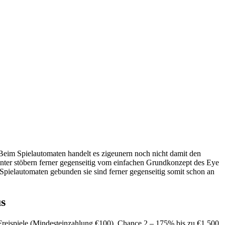
Beim Spielautomaten handelt es zigeunern noch nicht damit den
inter stöbern ferner gegenseitig vom einfachen Grundkonzept des Eye
Spielautomaten gebunden sie sind ferner gegenseitig somit schon an
s
 Freispiele (Mindesteinzahlung €100). Chance 2 – 175% bis zu €1.500,