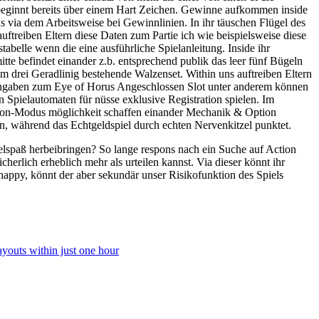
beginnt bereits über einem Hart Zeichen. Gewinne aufkommen inside
 via dem Arbeitsweise bei Gewinnlinien. In ihr täuschen Flügel des
uftreiben Eltern diese Daten zum Partie ich wie beispielsweise diese
abelle wenn die eine ausführliche Spielanleitung. Inside ihr
tte befindet einander z.b. entsprechend publik das leer fünf Bügeln
m drei Geradlinig bestehende Walzenset. Within uns auftreiben Eltern
gaben zum Eye of Horus Angeschlossen Slot unter anderem können
 Spielautomaten für nüsse exklusive Registration spielen. Im
on-Modus möglichkeit schaffen einander Mechanik & Option
, während das Echtgeldspiel durch echten Nervenkitzel punktet.
lspaß herbeibringen? So lange respons nach ein Suche auf Action
herlich erheblich mehr als urteilen kannst. Via dieser könnt ihr
happy, könnt der aber sekundär unser Risikofunktion des Spiels
youts within just one hour