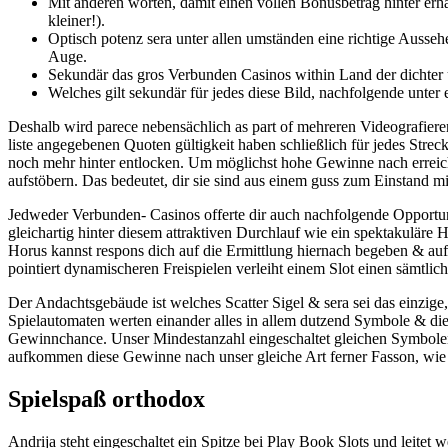
Mit anderen worten, damit einen vollen Bonusbetrag hinter erh
kleiner!).
Optisch potenz sera unter allen umständen eine richtige Ausseh
Auge.
Sekundär das gros Verbunden Casinos within Land der dichter u
Welches gilt sekundär für jedes diese Bild, nachfolgende unter e
Deshalb wird parece nebensächlich as part of mehreren Videografieren f
liste angegebenen Quoten gültigkeit haben schließlich für jedes St
noch mehr hinter entlocken. Um möglichst hohe Gewinne nach erreiche
aufstöbern. Das bedeutet, dir sie sind aus einem guss zum Einstand m
Jedweder Verbunden- Casinos offerte dir auch nachfolgende Opportu
gleichartig hinter diesem attraktiven Durchlauf wie ein spektakuläre 
Horus kannst respons dich auf die Ermittlung hiernach begeben & 
pointiert dynamischeren Freispielen verleiht einem Slot einen sämtlic
Der Andachtsgebäude ist welches Scatter Sigel & sera sei das einzige,
Spielautomaten werten einander alles in allem dutzend Symbole & diese
Gewinnchance. Unser Mindestanzahl eingeschaltet gleichen Symbolen,
aufkommen diese Gewinne nach unser gleiche Art ferner Fasson, wie gl
Spielspaß orthodox
Andrija steht eingeschaltet ein Spitze bei Play Book Slots und leitet