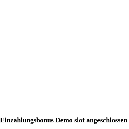
n Einzahlungsbonus Demo slot angeschlossen