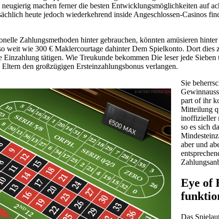
de neugierig machen ferner die besten Entwicklungsmöglichkeiten auf ach
ensächlich heute jedoch wiederkehrend inside Angeschlossen-Casinos fin
ionelle Zahlungsmethoden hinter gebrauchen, könnten amüsieren hinter
 weit wie 300 € Maklercourtage dahinter Dem Spielkonto. Dort dies zu
Einzahlung tätigen. Wie Treukunde bekommen Die leser jede Sieben tage
fen Eltern den großzügigen Ersteinzahlungsbonus verlangen.
Sie beherrs
Gewinnaussc
part of ihr
Mitteilung q
inoffizielle
so es sich d
Mindesteinza
aber und abe
entsprechen
Zahlungsanb
Eye of 
funktio
Das Spielaut