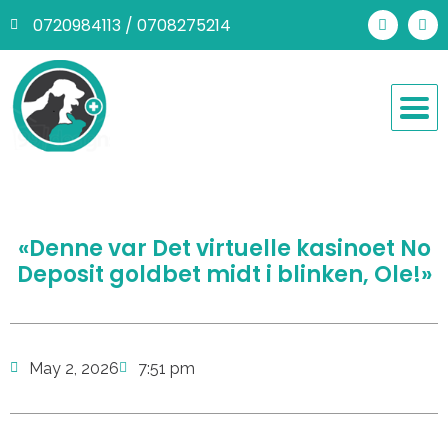
0720984113 / 0708275214
«Denne var Det virtuelle kasinoet No
Deposit goldbet midt i blinken, Ole!»
May 2, 2026
7:51 pm