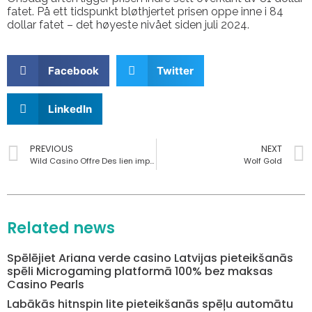
fatet. På ett tidspunkt bløthjertet prisen oppe inne i 84
dollar fatet – det høyeste nivået siden juli 2024.
Facebook
Twitter
LinkedIn
PREVIOUS
NEXT
Wild Casino Offre Des lien important Tours Gratuits Sans nul Classe Aux différents Joueurs Qui fourmillent Aux États-Unis en france
Wolf Gold
Related news
Spēlējiet Ariana verde casino Latvijas pieteikšanās
spēli Microgaming platformā 100% bez maksas
Casino Pearls
Labākās hitnspin lite pieteikšanās spēļu automātu