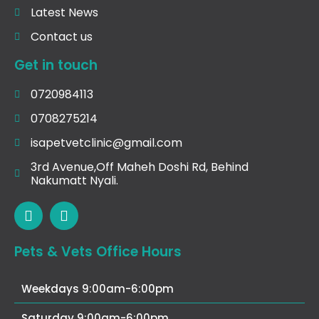
Latest News
Contact us
Get in touch
0720984113
0708275214
isapetvetclinic@gmail.com
3rd Avenue,Off Maheh Doshi Rd, Behind
Nakumatt Nyali.
Pets & Vets Office Hours
Weekdays
9:00am-6:00pm
Saturday
9:00am-6:00pm