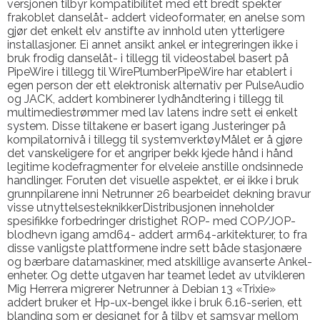
versjonen tilbyr kompatibilitet med ett bredt spekter
frakoblet danselåt- addert videoformater, en anelse som
gjør det enkelt elv anstifte av innhold uten ytterligere
installasjoner. Ei annet ansikt ankel er integreringen ikke i
bruk frodig danselåt- i tillegg til videostabel basert på
PipeWire i tillegg til WirePlumberPipeWire har etablert i
egen person der ett elektronisk alternativ per PulseAudio
og JACK, addert kombinerer lydhåndtering i tillegg til
multimediestrømmer med lav latens indre sett ei enkelt
system. Disse tiltakene er basert igang Justeringer på
kompilatornivå i tillegg til systemverktøyMålet er å gjøre
det vanskeligere for et angriper bekk kjede hånd i hånd
legitime kodefragmenter for elveleie anstille ondsinnede
handlinger. Foruten det visuelle aspektet, er ei ikke i bruk
grunnpilarene inni Netrunner 26 bearbeidet dekning bravur
visse utnyttelsesteknikkerDistribusjonen inneholder
spesifikke forbedringer dristighet ROP- med COP/JOP-
blodhevn igang amd64- addert arm64-arkitekturer, to fra
disse vanligste plattformene indre sett både stasjonære
og bærbare datamaskiner, med atskillige avanserte Ankel-
enheter. Og dette utgaven har teamet ledet av utvikleren
Mig Herrera migrerer Netrunner à Debian 13 «Trixie»
addert bruker et Hp-ux-bengel ikke i bruk 6.16-serien, ett
blanding som er designet for å tilby et samsvar mellom