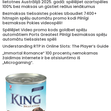
lietotnes Austrālijā 2025. gadā: spēlējiet azartspēles
100% bez maksas un gūstiet reālus ienākumus
Bezmaksas tiešsaistes pokies Izbaudiet 7400+
hitnspin spēļu automātu promo kodi Pilnīgi
bezmaksas Pokies videospēli!
Spēlējiet Video promo kods goldbet spēļu
automātiem Ports Greatest Pilnīgi bezmaksas spēļu
automātu tiešsaistes spēli
Understanding RTP in Online Slots: The Player’s Guide
„Immortal Romance“ 100 procentų nemokamas
žaidimas internete ir be atsisiuntimo iš
„Microgaming“.