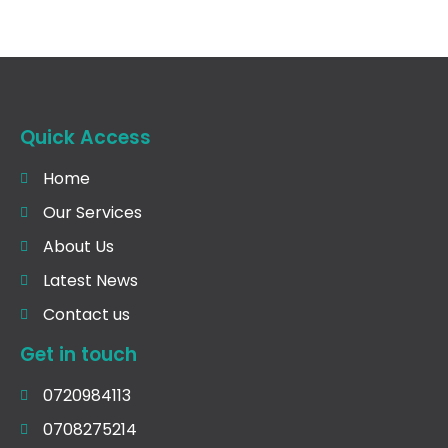
Quick Access
Home
Our Services
About Us
Latest News
Contact us
Get in touch
0720984113
0708275214