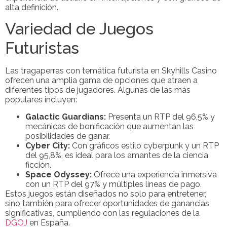
alta definición.
Variedad de Juegos
Futuristas
Las tragaperras con temática futurista en Skyhills Casino
ofrecen una amplia gama de opciones que atraen a
diferentes tipos de jugadores. Algunas de las más
populares incluyen:
Galactic Guardians:
Presenta un RTP del 96,5% y
mecánicas de bonificación que aumentan las
posibilidades de ganar.
Cyber City:
Con gráficos estilo cyberpunk y un RTP
del 95,8%, es ideal para los amantes de la ciencia
ficción.
Space Odyssey:
Ofrece una experiencia inmersiva
con un RTP del 97% y múltiples líneas de pago.
Estos juegos están diseñados no solo para entretener,
sino también para ofrecer oportunidades de ganancias
significativas, cumpliendo con las regulaciones de la
DGOJ
en España.