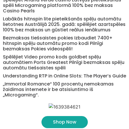
spēli Microgaming platformā 100% bez maksas
Casino Pearls
Labākās hitnspin lite pieteikšanās spēļu automātu
lietotnes Austrālijā 2025. gadā: spēlējiet azartspēles
100% bez maksas un gūstiet reālus ienākumus
Bezmaksas tiešsaistes pokies Izbaudiet 7400+
hitnspin spēļu automātu promo kodi Pilnīgi
bezmaksas Pokies videospēli!
Spēlējiet Video promo kods goldbet spēļu
automātiem Ports Greatest Pilnīgi bezmaksas spēļu
automātu tiešsaistes spēli
Understanding RTP in Online Slots: The Player’s Guide
„Immortal Romance“ 100 procentų nemokamas
žaidimas internete ir be atsisiuntimo iš
„Microgaming“.
Shop Now