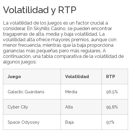
Volatilidad y RTP
La volatilidad de los juegos es un factor crucial a
considerar. En Skyhills Casino, se pueden encontrar
tragaperras de alta, media y baja volatilidad. La
volatilidad alta ofrece mayores premios, aunque con
menor frecuencia, mientras que la baja proporciona
ganancias más pequeñas pero más regulares. A
continuación, una tabla comparativa de la volatilidad de
algunos juegos:
Juego
Volatilidad
RTP
Galactic Guardians
Media
96,5%
Cyber City
Alta
95,8%
Space Odyssey
Baja
97%