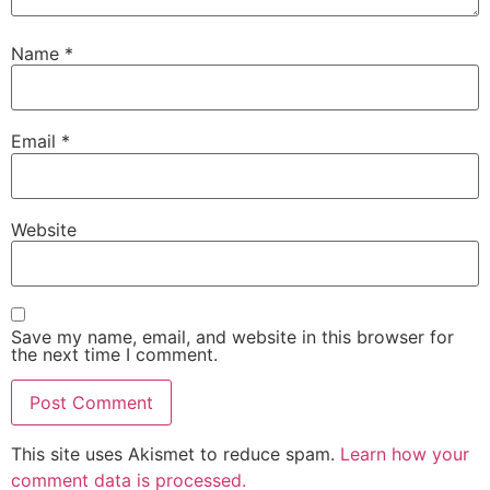
Name
*
Email
*
Website
Save my name, email, and website in this browser for
the next time I comment.
This site uses Akismet to reduce spam.
Learn how your
comment data is processed.