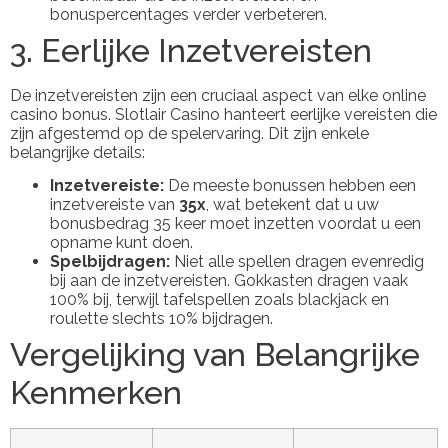
bonuspercentages verder verbeteren.
3. Eerlijke Inzetvereisten
De inzetvereisten zijn een cruciaal aspect van elke online
casino bonus. Slotlair Casino hanteert eerlijke vereisten die
zijn afgestemd op de spelervaring. Dit zijn enkele
belangrijke details:
Inzetvereiste:
De meeste bonussen hebben een
inzetvereiste van
35x
, wat betekent dat u uw
bonusbedrag 35 keer moet inzetten voordat u een
opname kunt doen.
Spelbijdragen:
Niet alle spellen dragen evenredig
bij aan de inzetvereisten. Gokkasten dragen vaak
100% bij, terwijl tafelspellen zoals blackjack en
roulette slechts 10% bijdragen.
Vergelijking van Belangrijke
Kenmerken