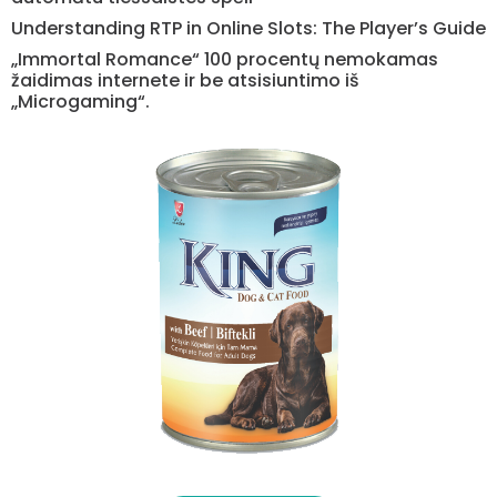
Understanding RTP in Online Slots: The Player’s Guide
„Immortal Romance“ 100 procentų nemokamas
žaidimas internete ir be atsisiuntimo iš
„Microgaming“.