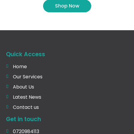
Shop Now
Quick Access
Home
Our Services
About Us
Latest News
Contact us
Get in touch
0720984113