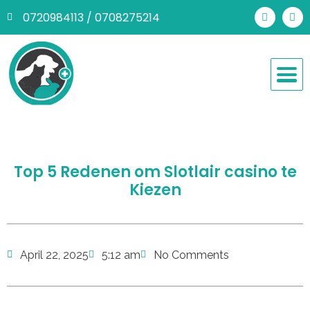
0720984113 / 0708275214
Top 5 Redenen om
Slotlair casino
te
Kiezen
April 22, 2025
5:12 am
No Comments