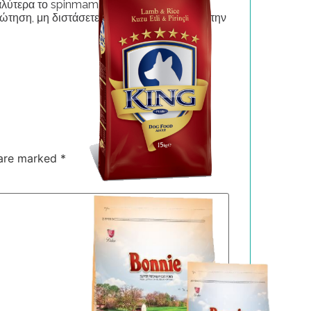
αλύτερα το spinmama casino και τη
ώτηση, μη διστάσετε να επικοινωνήσετε με την
 are marked
*