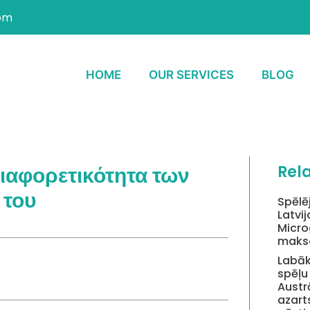
com
HOME
OUR SERVICES
BLOG
ιαφορετικότητα των
Rel
 του
Spēlē
Latvi
Micro
maksa
Labāk
spēļu
Austrā
azart