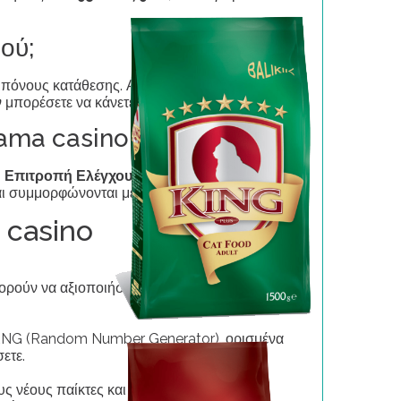
ού;
μπόνους κατάθεσης. Αυτό σημαίνει ότι θα
ν μπορέσετε να κάνετε ανάληψη.
ama casino;
 Επιτροπή Ελέγχου Τυχερών Παιχνιδιών
 και συμμορφώνονται με τους κανονισμούς.
 casino
πορούν να αξιοποιήσουν στρατηγικές για να
 RNG (Random Number Generator), ορισμένα
ετε.
ους νέους παίκτες και προσφέρουν οδηγίες.