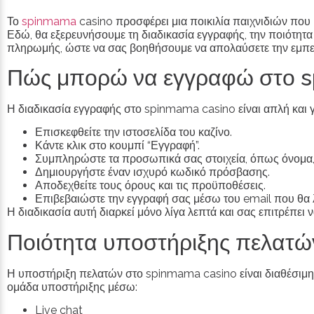
Το
spinmama
casino προσφέρει μια ποικιλία παιχνιδιών που
Εδώ, θα εξερευνήσουμε τη διαδικασία εγγραφής, την ποιότητα
πληρωμής, ώστε να σας βοηθήσουμε να απολαύσετε την εμπει
Πώς μπορώ να εγγραφώ στο s
Η διαδικασία εγγραφής στο spinmama casino είναι απλή και
Επισκεφθείτε την ιστοσελίδα του καζίνο.
Κάντε κλικ στο κουμπί “Εγγραφή”.
Συμπληρώστε τα προσωπικά σας στοιχεία, όπως όνομα, 
Δημιουργήστε έναν ισχυρό κωδικό πρόσβασης.
Αποδεχθείτε τους όρους και τις προϋποθέσεις.
Επιβεβαιώστε την εγγραφή σας μέσω του email που θα 
Η διαδικασία αυτή διαρκεί μόνο λίγα λεπτά και σας επιτρέπει ν
Ποιότητα υποστήριξης πελατώ
Η υποστήριξη πελατών στο spinmama casino είναι διαθέσιμη 
ομάδα υποστήριξης μέσω:
Live chat