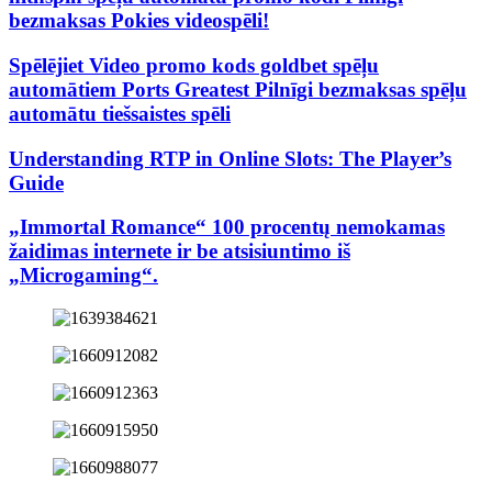
bezmaksas Pokies videospēli!
Spēlējiet Video promo kods goldbet spēļu
automātiem Ports Greatest Pilnīgi bezmaksas spēļu
automātu tiešsaistes spēli
Understanding RTP in Online Slots: The Player’s
Guide
„Immortal Romance“ 100 procentų nemokamas
žaidimas internete ir be atsisiuntimo iš
„Microgaming“.