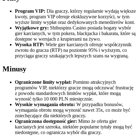
Program VIP:
Dla graczy, którzy regularnie wydają większe
kwoty, program VIP oferuje ekskluzywne korzyści, w tym
wyższe limity wypłat oraz dedykowanych menedżerów kont.
Wyjątkowe gry:
Shibuspins Casino posiada bogaty wybór
gier karcianych, w tym pokera, blackjacka i bakarata, które są
dostępne w wersjach z krupierami na żywo.
Wysoka RTP:
Wiele gier karcianych oferuje współczynnik
zwrotu do gracza (RTP) na poziomie 95% i wyższym, co
przyciąga graczy szukających lepszych szans na wygraną.
Minusy
Ograniczone limity wypłat:
Pomimo atrakcyjnych
programów VIP, niektórzy gracze mogą odczuwać frustrację
z powodu standardowych limitów wypłat, które mogą
wynosić tylko 10 000 PLN miesięcznie.
Wysokie wymagania obrotu:
W przypadku bonusów,
wymagania obrotu mogą wynosić nawet 35x, co może być
zniechęcające dla niektórych graczy.
Ograniczona dostępność gier:
Mimo że oferta gier
karcianych jest szeroka, niektóre popularne tytuły mogą być
niedostępne, co ogranicza wybór dla graczy.