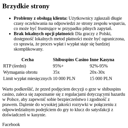
Brzydkie strony
Problemy z obsługą klienta:
Użytkownicy zgłaszali długie
czasy oczekiwania na odpowiedzi ze strony zespołu wsparcia,
co może być frustrujące w przypadku pilnych zapytań.
Brak lokalnych opcji płatności:
Dla graczy z Polski,
dostępność lokalnych metod płatności może być ograniczona,
co sprawia, że proces wpłat i wypłat staje się bardziej
skomplikowany.
Cecha
Shibuspins Casino
Inne Kasyna
RTP (średni)
95%+
92%-95%
Wymagania obrotu
35x
20x-30x
Limit wypłat miesięcznych
10 000 PLN
15 000 PLN
Warto podkreślić, że przed podjęciem decyzji o grze w shibuspins
casino, zaleca się zapoznanie się z regulacjami dotyczącymi hazardu
w Polsce, aby zapewnić sobie bezpieczeństwo i zgodność z
prawem. Dążenie do wysokiej jakości rozrywki w połączeniu z
odpowiedzialnym podejściem do gry to klucz do satysfakcji z
doświadczeń w kasynie.
Facebook