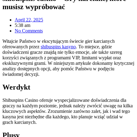
musisz wypróbować
April 22, 2025
5:38 am
No Comments
Witajcie Państwo w ekscytującym świecie gier karcianych
oferowanych przez
shibuspins kasyno
. To miejsce, gdzie
doświadczeni gracze znajdą nie tylko emocje, ale także szereg
korzyści związanych z programami VIP, limitami wypłat oraz
ekskluzywnymi grami. W niniejszym artykule dokonamy krytycznej
analizy dostępnych opcji, aby pomóc Państwu w podjęciu
świadomej decyzji.
Werdykt
Shibuspins Casino oferuje wyspecjalizowane doświadczenia dla
graczy na każdym poziomie, jednak należy zwrócić uwagę na kilka
kluczowych aspektów. Zrozumienie zarówno zalet, jak i wad tego
kasyna jest niezbędne dla każdego, kto planuje wziąć udział w
grach karcianych.
Plusy