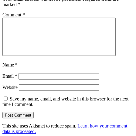
marked
*
Comment
*
Name
*
Email
*
Website
Save my name, email, and website in this browser for the next
time I comment.
This site uses Akismet to reduce spam.
Learn how your comment
data is processed.