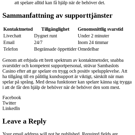
att spelare alltid kan få hjälp när de behöver det.
Sammanfattning av supporttjänster
Kontaktmetod
Tillgänglighet
Genomsnittlig svarstid
Livechatt
Dygnet runt
Under 2 minuter
Email
24/7
Inom 24 timmar
Telefon
Begränsade öppettider
Omedelbar
Genom att erbjuda ett brett spektrum av kontaktmetoder, snabba
svarstider och kompetent supportpersonal, strävar Sambaslots
Casino efter att ge spelare en trygg och positiv spelupplevelse. Att
ha tillgång till en pålitlig kundsupport är viktigt, särskilt när man
spelar på språng. Med dessa funktioner kan spelare känna sig trygga
i att de får den hjälp de behöver när de behöver den som mest.
Facebook
Twitter
LinkedIn
Leave a Reply
Your email address will not be published.
Required fields are