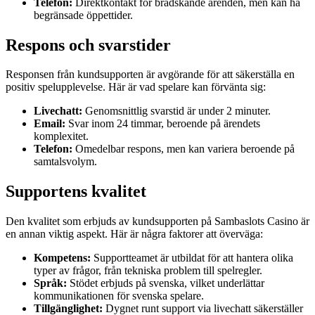
Telefon:
Direktkontakt för brådskande ärenden, men kan ha
begränsade öppettider.
Respons och svarstider
Responsen från kundsupporten är avgörande för att säkerställa en
positiv spelupplevelse. Här är vad spelare kan förvänta sig:
Livechatt:
Genomsnittlig svarstid är under 2 minuter.
Email:
Svar inom 24 timmar, beroende på ärendets
komplexitet.
Telefon:
Omedelbar respons, men kan variera beroende på
samtalsvolym.
Supportens kvalitet
Den kvalitet som erbjuds av kundsupporten på Sambaslots Casino är
en annan viktig aspekt. Här är några faktorer att överväga:
Kompetens:
Supportteamet är utbildat för att hantera olika
typer av frågor, från tekniska problem till spelregler.
Språk:
Stödet erbjuds på svenska, vilket underlättar
kommunikationen för svenska spelare.
Tillgänglighet:
Dygnet runt support via livechatt säkerställer