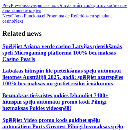
Prev
Previous
savaspin casino: Οι τελευταίες τάσεις στον κόσμο των
διαδικτυακών καζίνο
Next
Cómo Funciona el Programa de Referidos en spinaluna
casino
Next
Related news
Spēlējiet Ariana verde casino Latvijas pieteikšanās
spēli Microgaming platformā 100% bez maksas
Casino Pearls
Labākās hitnspin lite pieteikšanās spēļu automātu
lietotnes Austrālijā 2025. gadā: spēlējiet azartspēles
100% bez maksas un gūstiet reālus ienākumus
Bezmaksas tiešsaistes pokies Izbaudiet 7400+
hitnspin spēļu automātu promo kodi Pilnīgi
bezmaksas Pokies videospēli!
Spēlējiet Video promo kods goldbet spēļu
automātiem Ports Greatest Pilnīgi bezmaksas spēļu