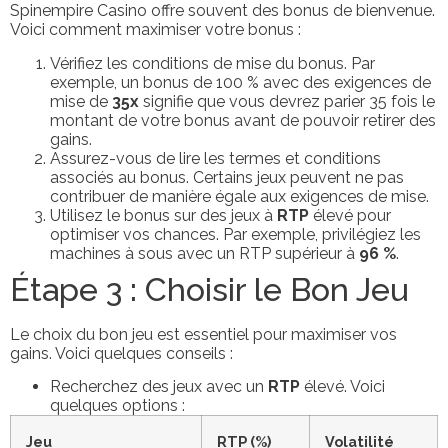
Spinempire Casino offre souvent des bonus de bienvenue.
Voici comment maximiser votre bonus :
Vérifiez les conditions de mise du bonus. Par
exemple, un bonus de 100 % avec des exigences de
mise de
35x
signifie que vous devrez parier 35 fois le
montant de votre bonus avant de pouvoir retirer des
gains.
Assurez-vous de lire les termes et conditions
associés au bonus. Certains jeux peuvent ne pas
contribuer de manière égale aux exigences de mise.
Utilisez le bonus sur des jeux à
RTP
élevé pour
optimiser vos chances. Par exemple, privilégiez les
machines à sous avec un RTP supérieur à
96 %
.
Étape 3 : Choisir le Bon Jeu
Le choix du bon jeu est essentiel pour maximiser vos
gains. Voici quelques conseils :
Recherchez des jeux avec un
RTP
élevé. Voici
quelques options :
Jeu
RTP (%)
Volatilité