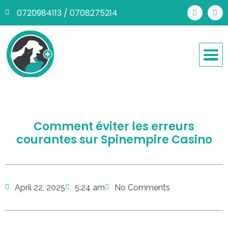
0720984113 / 0708275214
Comment éviter les erreurs
courantes sur Spinempire Casino
April 22, 2025
5:24 am
No Comments