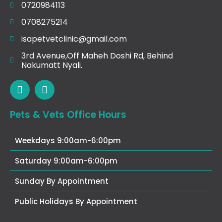
0720984113
0708275214
isapetvetclinic@gmail.com
3rd Avenue,Off Maheh Doshi Rd, Behind
Nakumatt Nyali.
Pets & Vets Office Hours
Weekdays
9:00am-6:00pm
Saturday
9:00am-6:00pm
Sunday
By Appointment
Public Holidays
By Appointment