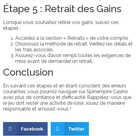
Étape 5 : Retrait des Gains
Lorsque vous souhaitez retirer vos gains, suivez ces
étapes :
Accédez à la section « Retraits » de votre compte.
Choisissez la méthode de retrait. Vérifiez les délais et
les frais associés.
Assurez-vous d’avoir rempli toutes les exigences de
mise avant de demander un retrait.
Conclusion
En suivant ces étapes et en étant conscient des erreurs
courantes, vous pourrez naviguer sur Spinempire Casino
avec plus de confiance et d’efficacité. Rappelez-vous que
le jeu doit rester une activité de loisir. Jouez de manière
responsable et amusez-vous !
Facebook
Twitter