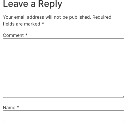
Leave a Reply
Your email address will not be published.
Required
fields are marked
*
Comment
*
Name
*