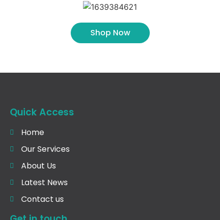
Shop Now
Quick Access
Home
Our Services
About Us
Latest News
Contact us
Get in touch