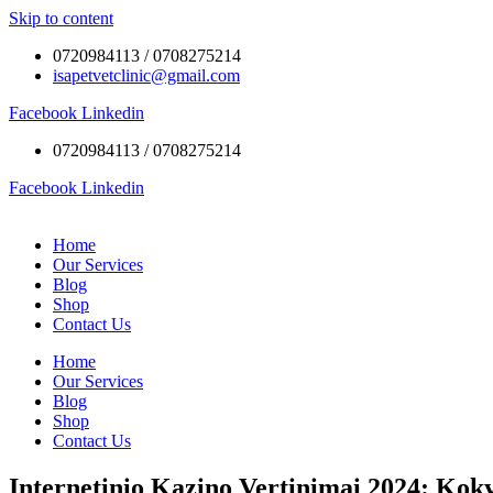
Skip to content
0720984113 / 0708275214
isapetvetclinic@gmail.com
Facebook
Linkedin
0720984113 / 0708275214
Facebook
Linkedin
Home
Our Services
Blog
Shop
Contact Us
Home
Our Services
Blog
Shop
Contact Us
Internetinio Kazino Vertinimai 2024: Koky