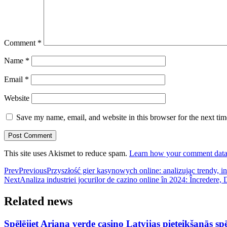
Comment
*
Name
*
Email
*
Website
Save my name, email, and website in this browser for the next ti
This site uses Akismet to reduce spam.
Learn how your comment data 
Prev
Previous
Przyszłość gier kasynowych online: analizując trendy, 
Next
Analiza industriei jocurilor de cazino online în 2024: Încredere, 
Related news
Spēlējiet Ariana verde casino Latvijas pieteikšanās