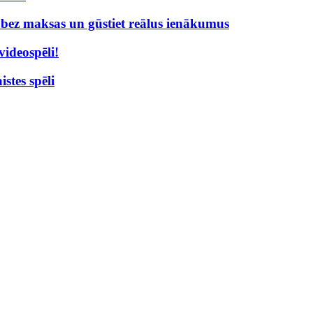
% bez maksas un gūstiet reālus ienākumus
videospēli!
stes spēli