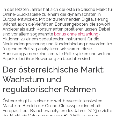
In den letzten Jahren hat sich der österreichische Markt für
Online-Glücksspiele zu einem der dynamischsten in
Europa entwickelt. Mit der zunehmenden Digitalisierung
wächst auch die Vielfalt an Bonusangeboten, die sowohl
Anbieter als auch Konsumenten profitieren lassen. Dabei
sind vor allem sogenannte
bonus ohne einzahlung
-
Aktionen zu einem bedeutenden Instrument für die
Neukundengewinnung und Kundenbindung geworden. Im
folgenden Beitrag analysieren wir, warum diese
Bonusprogramme eine zentrale Rolle spielen und welche
Aspekte bei ihrer Bewertung zu beachten sind.
Der österreichische Markt:
Wachstum und
regulatorischer Rahmen
Österreich gilt als einer der wettbewerbsintensivsten
Märkte im Bereich der Online-Glücksspiele innerhalb
Europas. Laut Branchenanalysen des Jahres 2023 erzielte
der Markt ein Volumen von über
€1,2 Milliarden
und