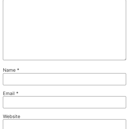
Name
*
Email
*
Website