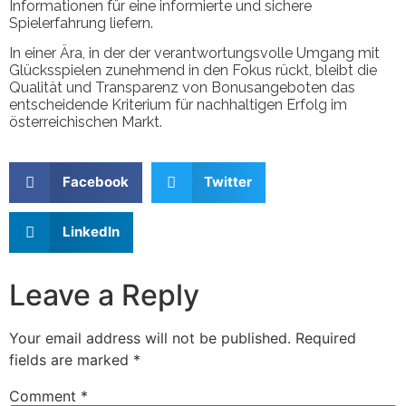
Informationen für eine informierte und sichere
Spielerfahrung liefern.
In einer Ära, in der der verantwortungsvolle Umgang mit
Glücksspielen zunehmend in den Fokus rückt, bleibt die
Qualität und Transparenz von Bonusangeboten das
entscheidende Kriterium für nachhaltigen Erfolg im
österreichischen Markt.
Facebook
Twitter
LinkedIn
Leave a Reply
Your email address will not be published.
Required
fields are marked
*
Comment
*