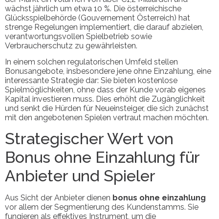
wächst jährlich um etwa
10 %
. Die österreichische
Glücksspielbehörde (Gouvernement Österreich) hat
strenge Regelungen implementiert, die darauf abzielen,
verantwortungsvollen Spielbetrieb sowie
Verbraucherschutz zu gewährleisten.
In einem solchen regulatorischen Umfeld stellen
Bonusangebote, insbesondere jene ohne Einzahlung, eine
interessante Strategie dar: Sie bieten kostenlose
Spielmöglichkeiten, ohne dass der Kunde vorab eigenes
Kapital investieren muss. Dies erhöht die Zugänglichkeit
und senkt die Hürden für Neueinsteiger, die sich zunächst
mit den angebotenen Spielen vertraut machen möchten.
Strategischer Wert von
Bonus ohne Einzahlung für
Anbieter und Spieler
Aus Sicht der Anbieter dienen
bonus ohne einzahlung
vor allem der Segmentierung des Kundenstamms. Sie
fungieren als effektives Instrument, um die