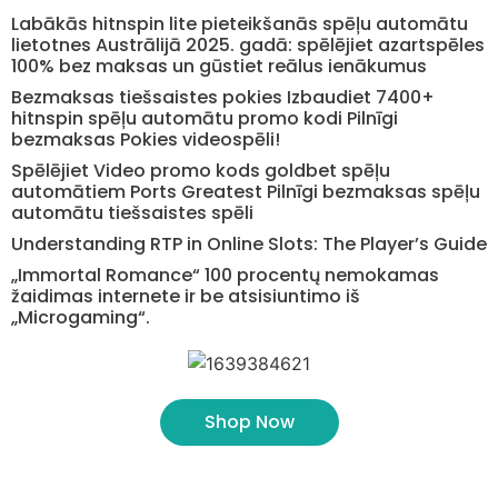
Labākās hitnspin lite pieteikšanās spēļu automātu
lietotnes Austrālijā 2025. gadā: spēlējiet azartspēles
100% bez maksas un gūstiet reālus ienākumus
Bezmaksas tiešsaistes pokies Izbaudiet 7400+
hitnspin spēļu automātu promo kodi Pilnīgi
bezmaksas Pokies videospēli!
Spēlējiet Video promo kods goldbet spēļu
automātiem Ports Greatest Pilnīgi bezmaksas spēļu
automātu tiešsaistes spēli
Understanding RTP in Online Slots: The Player’s Guide
„Immortal Romance“ 100 procentų nemokamas
žaidimas internete ir be atsisiuntimo iš
„Microgaming“.
Shop Now