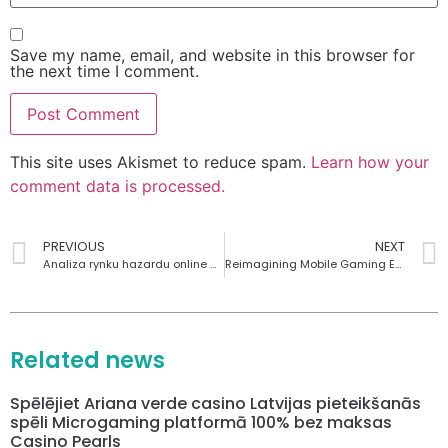
Save my name, email, and website in this browser for
the next time I comment.
This site uses Akismet to reduce spam.
Learn how your
comment data is processed.
PREVIOUS
NEXT
Analiza rynku hazardu online w Polsce: jak innowacje kształtują przyszłość branży
Reimagining Mobile Gaming Engagement: The Rise of Interactive Reflex-Based Games
Related news
Spēlējiet Ariana verde casino Latvijas pieteikšanās
spēli Microgaming platformā 100% bez maksas
Casino Pearls