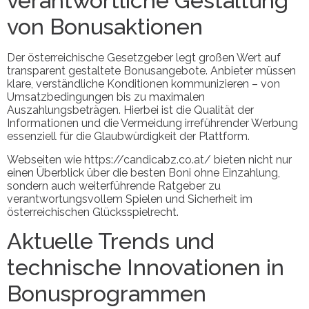
verantwortliche Gestaltung
von Bonusaktionen
Der österreichische Gesetzgeber legt großen Wert auf
transparent gestaltete Bonusangebote. Anbieter müssen
klare, verständliche Konditionen kommunizieren – von
Umsatzbedingungen bis zu maximalen
Auszahlungsbeträgen. Hierbei ist die Qualität der
Informationen und die Vermeidung irreführender Werbung
essenziell für die Glaubwürdigkeit der Plattform.
Webseiten wie https://candicabz.co.at/ bieten nicht nur
einen Überblick über die besten Boni ohne Einzahlung,
sondern auch weiterführende Ratgeber zu
verantwortungsvollem Spielen und Sicherheit im
österreichischen Glücksspielrecht.
Aktuelle Trends und
technische Innovationen in
Bonusprogrammen