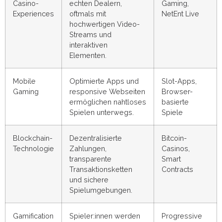
Casino-
echten Dealern,
Gaming,
Experiences
oftmals mit
NetEnt Live
hochwertigen Video-
Streams und
interaktiven
Elementen.
Mobile
Optimierte Apps und
Slot-Apps,
Gaming
responsive Webseiten
Browser-
ermöglichen nahtloses
basierte
Spielen unterwegs.
Spiele
Blockchain-
Dezentralisierte
Bitcoin-
Technologie
Zahlungen,
Casinos,
transparente
Smart
Transaktionsketten
Contracts
und sichere
Spielumgebungen.
Gamification
Spieler:innen werden
Progressive