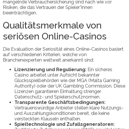
mangelnde Verbrauchersicherung sind nach wie vor
Risiken, die das Vertrauen der Spieler*innen
beeinträchtigen.
Qualitätsmerkmale von
seriösen Online-Casinos
Die Evaluation der Seriosität eines Online-Casinos basiert
auf verschiedenen Kriterien, welche von
Branchenexperten weltweit anerkannt sind:
Lizenzierung und Regulierung:
Ein sicheres
Casino arbeitet unter Aufsicht bekannter
Glücksspielbehörden wie der MGA (Malta Gaming
Authority) oder der UK Gambling Commission. Diese
Lizenzen garantieren Einhaltung strenger
Datenschutz- und Spielerschutznormen.
Transparente Geschäftsbedingungen:
Vertrauenswürdige Anbieter stellen klare Nutzungs-
und Auszahlungskonditionen bereit, die keine
versteckten Klauseln enthalten.
Spieltechnologie und Zufallsgeneratoren: