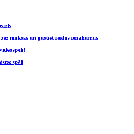
earls
% bez maksas un gūstiet reālus ienākumus
videospēli!
stes spēli