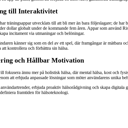
g till Interaktivitet
räningsappar utvecklats till att bli mer än bara följeslagare; de har bl
ljarder dollar globalt under de kommande fem åren. Appar som använd Ri
kapa incitament via utmaningar och belöningar.
daren känner sig som en del av ett spel, där framgångar är mätbara och f
att kontrollera och förbättra sin hälsa.
ering och Hållbar Motivation
ill fokusera ännu mer på holistisk hälsa, där mental hälsa, kost och fy
 genom att erbjuda anpassade lösningar som möter användarens unika be
 användartrender, erbjuda proaktiv hälsorådgivning och skapa digitala 
efiniera framtiden för hälsoteknologi.