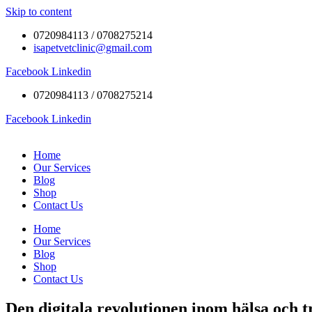
Skip to content
0720984113 / 0708275214
isapetvetclinic@gmail.com
Facebook
Linkedin
0720984113 / 0708275214
Facebook
Linkedin
Home
Our Services
Blog
Shop
Contact Us
Home
Our Services
Blog
Shop
Contact Us
Den digitala revolutionen inom hälsa och t