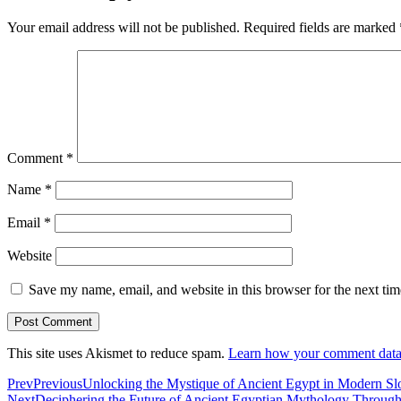
Your email address will not be published.
Required fields are marked
Comment
*
Name
*
Email
*
Website
Save my name, email, and website in this browser for the next ti
This site uses Akismet to reduce spam.
Learn how your comment data 
Prev
Previous
Unlocking the Mystique of Ancient Egypt in Modern Sl
Next
Deciphering the Future of Ancient Egyptian Mythology Through I