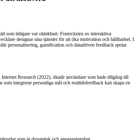
sätt som tidigare var otänkbart. Framväxten av interaktiva
vecklare designar sina tjänster för att öka motivation och hållbarhet. I
ess, där personalisering, gamification och datadriven feedback spelar
al Internet Research (2022), ökade användare som hade tillgång till
ngar som integrerar personliga mål och realtidsfeedback kan skapa en
pplevelse som är dynamisk och anpassningsbar.