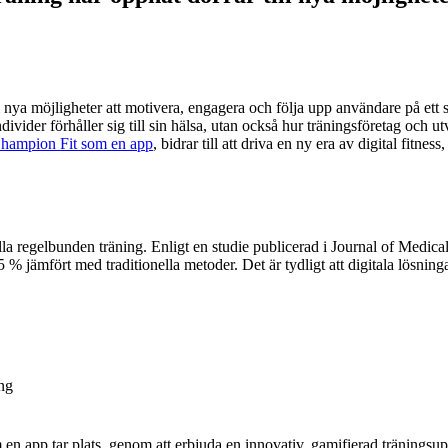
l nya möjligheter att motivera, engagera och följa upp användare på ett 
ivider förhåller sig till sin hälsa, utan också hur träningsföretag och ut
hampion Fit som en app
, bidrar till att driva en ny era av digital fitn
ålla regelbunden träning. Enligt en studie publicerad i Journal of Medic
5 % jämfört med traditionella metoder. Det är tydligt att digitala lösni
ing
n app tar plats, genom att erbjuda en innovativ, gamifierad träningsu