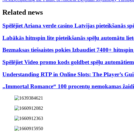
Related news
Spēlējiet Ariana verde casino Latvijas pieteikšanās
Labākās hitnspin lite pieteikšanās spēļu automātu lie
Bezmaksas tiešsaistes pokies Izbaudiet 7400+ hitnspi
Spēlējiet Video promo kods goldbet spēļu automātiem P
Understanding RTP in Online Slots: The Player’s Gu
„Immortal Romance“ 100 procentų nemokamas žaidima