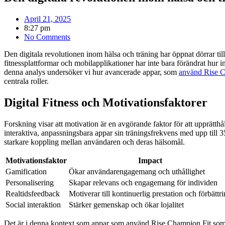
April 21, 2025
8:27 pm
No Comments
Den digitala revolutionen inom hälsa och träning har öppnat dörrar til
fitnessplattformar och mobilapplikationer har inte bara förändrat hur ind
denna analys undersöker vi hur avancerade appar, som
använd Rise C
centrala roller.
Digital Fitness och Motivationsfaktorer
Forskning visar att motivation är en avgörande faktor för att upprätth
interaktiva, anpassningsbara appar sin träningsfrekvens med upp till 3
starkare koppling mellan användaren och deras hälsomål.
Motivationsfaktor
Impact
Gamification
Ökar användarengagemang och uthållighet
Personalisering
Skapar relevans och engagemang för individen
Realtidsfeedback
Motiverar till kontinuerlig prestation och förbättr
Social interaktion
Stärker gemenskap och ökar lojalitet
Det är i denna kontext som appar som använd Rise Champion Fit som e