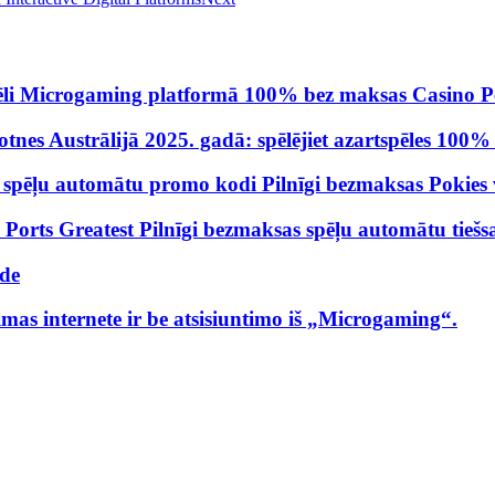
 spēli Microgaming platformā 100% bez maksas Casino P
totnes Austrālijā 2025. gadā: spēlējiet azartspēles 100
n spēļu automātu promo kodi Pilnīgi bezmaksas Pokies 
orts Greatest Pilnīgi bezmaksas spēļu automātu tiešsai
ide
s internete ir be atsisiuntimo iš „Microgaming“.