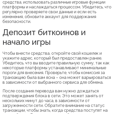
средства, использовать различные игровые функции
платформы и наслаждаться процессом. Убедитесь, что
регулярно проверяете свои данные и если есть
изменения, обновите аккаунт для поддержания
безопасности.
Депозит биткоинов и
начало игры
Чтобы внести средства, откройте свой кошелек и
укажите адрес, который был предоставлен ранее.
Убедитесь, что вы вводите правильную сумму, так как
некоторые платформы устанавливают минимальные
пороги для внесения. Проверьте, чтобы комиссия за
транзакцию была вам ясна – она может варьироваться
в зависимости от выбранного сервиса для обмена.
После создания перевода вам нужно дождаться
подтверждения блока в сети. Это может занять от
нескольких минут до часа, в зависимости от
загруженности сети. Обратите внимание на статус
транзакции, чтобы знать, когда средства поступят на