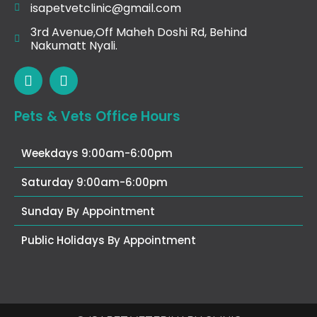
isapetvetclinic@gmail.com
3rd Avenue,Off Maheh Doshi Rd, Behind
Nakumatt Nyali.
Pets & Vets Office Hours
Weekdays
9:00am-6:00pm
Saturday
9:00am-6:00pm
Sunday
By Appointment
Public Holidays
By Appointment