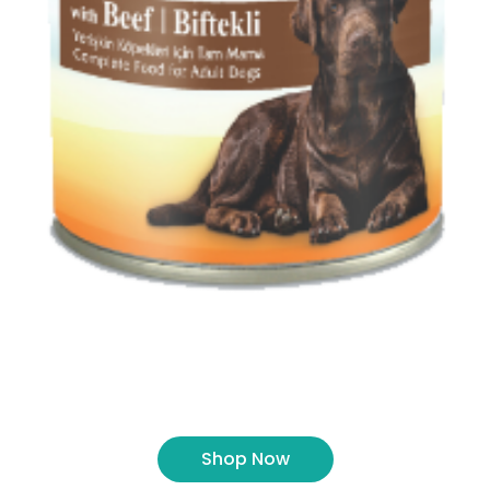
Shop Now