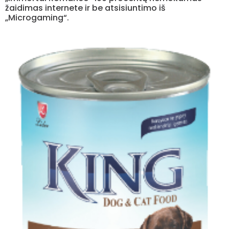
žaidimas internete ir be atsisiuntimo iš
„Microgaming“.