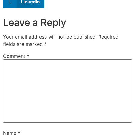
LinkedIn
Leave a Reply
Your email address will not be published.
Required
fields are marked
*
Comment
*
Name
*