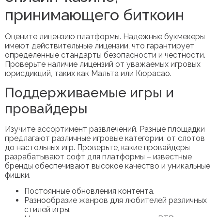
принимающего биткоин
Оцените лицензию платформы. Надежные букмекеры
имеют действительные лицензии, что гарантирует
определенные стандарты безопасности и честности.
Проверьте наличие лицензий от уважаемых игровых
юрисдикций, таких как Мальта или Кюрасао.
Поддерживаемые игры и
провайдеры
Изучите ассортимент развлечений. Разные площадки
предлагают различные игровые категории, от слотов
до настольных игр. Проверьте, какие провайдеры
разрабатывают софт для платформы – известные
бренды обеспечивают высокое качество и уникальные
фишки.
Постоянные обновления контента.
Разнообразие жанров для любителей различных
стилей игры.