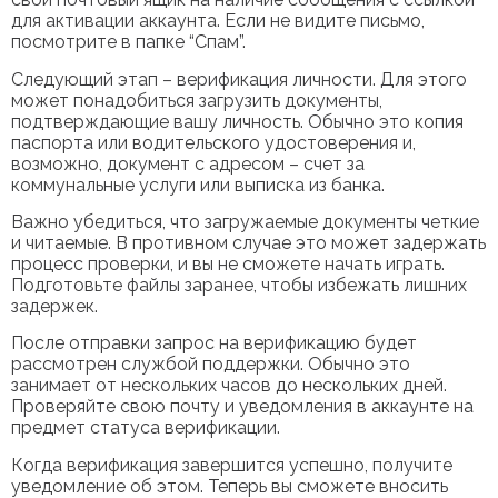
для активации аккаунта. Если не видите письмо,
посмотрите в папке “Спам”.
Следующий этап – верификация личности. Для этого
может понадобиться загрузить документы,
подтверждающие вашу личность. Обычно это копия
паспорта или водительского удостоверения и,
возможно, документ с адресом – счет за
коммунальные услуги или выписка из банка.
Важно убедиться, что загружаемые документы четкие
и читаемые. В противном случае это может задержать
процесс проверки, и вы не сможете начать играть.
Подготовьте файлы заранее, чтобы избежать лишних
задержек.
После отправки запрос на верификацию будет
рассмотрен службой поддержки. Обычно это
занимает от нескольких часов до нескольких дней.
Проверяйте свою почту и уведомления в аккаунте на
предмет статуса верификации.
Когда верификация завершится успешно, получите
уведомление об этом. Теперь вы сможете вносить