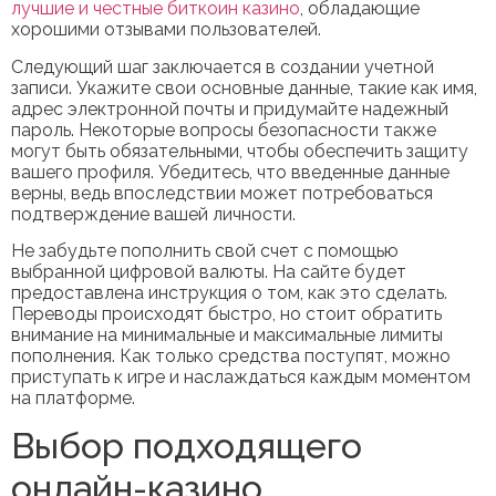
лучшие и честные биткоин казино
, обладающие
хорошими отзывами пользователей.
Следующий шаг заключается в создании учетной
записи. Укажите свои основные данные, такие как имя,
адрес электронной почты и придумайте надежный
пароль. Некоторые вопросы безопасности также
могут быть обязательными, чтобы обеспечить защиту
вашего профиля. Убедитесь, что введенные данные
верны, ведь впоследствии может потребоваться
подтверждение вашей личности.
Не забудьте пополнить свой счет с помощью
выбранной цифровой валюты. На сайте будет
предоставлена инструкция о том, как это сделать.
Переводы происходят быстро, но стоит обратить
внимание на минимальные и максимальные лимиты
пополнения. Как только средства поступят, можно
приступать к игре и наслаждаться каждым моментом
на платформе.
Выбор подходящего
онлайн-казино,