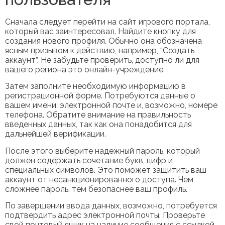
Сначала следует перейти на сайт игрового портала,
который вас заинтересовал. Найдите кнопку для
создания нового профиля. Обычно она обозначена
ясным призывом к действию, например, “Создать
аккаунт”. Не забудьте проверить, доступно ли для
вашего региона это онлайн-учреждение.
Затем заполните необходимую информацию в
регистрационной форме. Потребуются данные о
вашем имени, электронной почте и, возможно, номере
телефона. Обратите внимание на правильность
введенных данных, так как она понадобится для
дальнейшей верификации.
После этого выберите надежный пароль, который
должен содержать сочетание букв, цифр и
специальных символов. Это поможет защитить ваш
аккаунт от несанкционированного доступа. Чем
сложнее пароль, тем безопаснее ваш профиль.
По завершении ввода данных, возможно, потребуется
подтвердить адрес электронной почты. Проверьте
свой почтовый ящик на наличие сообщения с ссылкой